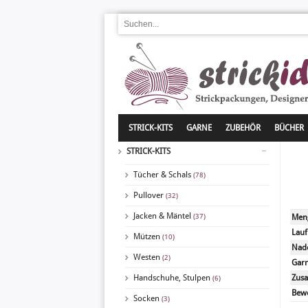
STRICK-KITS
GARNE
ZUBEHÖR
BÜCHER
STRICK-KITS
Tücher & Schals
(78)
Pullover
(32)
Jacken & Mäntel
(37)
Meng
Lauf
Mützen
(10)
Nade
Westen
(2)
Garn
Handschuhe, Stulpen
Zus
(6)
Bew
Socken
(3)