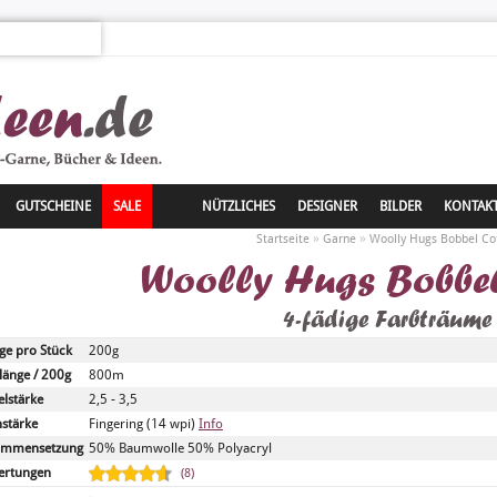
GUTSCHEINE
SALE
NÜTZLICHES
DESIGNER
BILDER
KONTAK
»
»
Startseite
Garne
Woolly Hugs Bobbel Co
Woolly Hugs Bobbel
4-fädige Farbträume
e pro Stück
200g
länge / 200g
800m
lstärke
2,5 - 3,5
stärke
Fingering (14 wpi)
Info
ammensetzung
50% Baumwolle 50% Polyacryl
ertungen
(8)