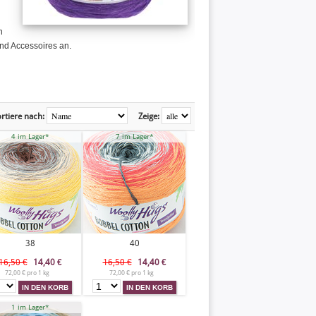
n
 und Accessoires an.
rtiere nach:
Zeige:
4 im Lager*
7 im Lager*
38
40
16,50 €
14,40
€
16,50 €
14,40
€
72,00 € pro 1 kg
72,00 € pro 1 kg
1 im Lager*