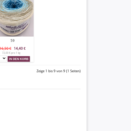
59
16,50 €
14,40
€
72,00 € pro 1 kg
Zeige 1 bis 9 von 9 (1 Seiten)