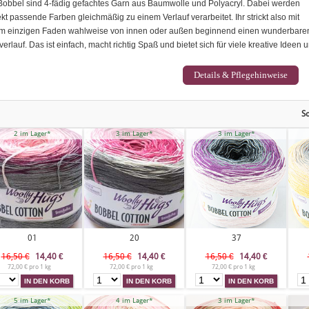
Bobbel sind 4-fädig gefachtes Garn aus Baumwolle und Polyacryl. Dabei werden
ekt passende Farben gleichmäßig zu einem Verlauf verarbeitet. Ihr strickt also mit
m einzigen Faden wahlweise von innen oder außen beginnend einen wunderbare
verlauf.
Das ist einfach, macht richtig Spaß und bietet sich für viele kreative Ideen
Details & Pflegehinweise
So
2 im Lager*
3 im Lager*
3 im Lager*
01
20
37
16,50 €
14,40
€
16,50 €
14,40
€
16,50 €
14,40
€
72,00 € pro 1 kg
72,00 € pro 1 kg
72,00 € pro 1 kg
5 im Lager*
4 im Lager*
3 im Lager*