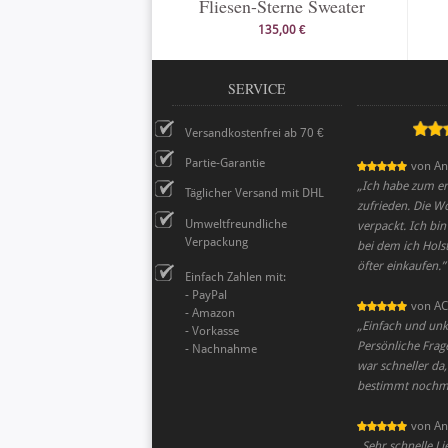
Fliesen-Sterne Sweater
135,00 €
SERVICE
Versandkostenfrei ab 70 €
Partie-Garantie
von
An
„
Ich habe zum ers
Täglicher Versand mit DHL
zufrieden. Die W
Umweltfreundliche
verpackt. Ich bi
Verpackung
bei dem ich Holst
öfter einkaufen.
”
Einfach Zahlen mit:
- PayPal
von
AC
- Amazon
„
Einfach und unko
- Vorkasse
Persönliche Frag
- Nachnahme
war schneller da,
bestimmt nochma
von
An
„
Sehr schnelle Li