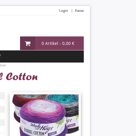
Login
Kasse
0 Artikel -
0,00 €
T
tton
 Cotton