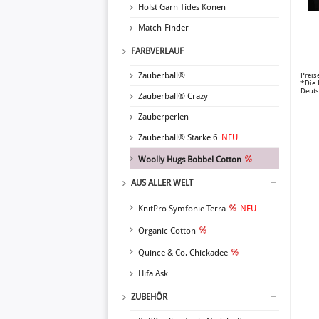
Holst Garn Tides Konen
Match-Finder
FARBVERLAUF
Zauberball®
Preis
*Die 
Deuts
Zauberball® Crazy
Zauberperlen
Zauberball® Stärke 6
NEU
Woolly Hugs Bobbel Cotton
AUS ALLER WELT
KnitPro Symfonie Terra
NEU
Organic Cotton
Quince & Co. Chickadee
Hifa Ask
ZUBEHÖR