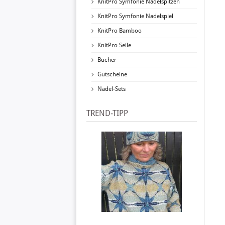
KnitPro Symfonie Nadelspitzen
KnitPro Symfonie Nadelspiel
KnitPro Bamboo
KnitPro Seile
Bücher
Gutscheine
Nadel-Sets
TREND-TIPP