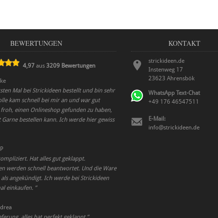
BEWERTUNGEN
KONTAKT
strickideen.de
4,97
aus
3209
Bewertungen
Instenweg 17
23623
Ahrensbök
ke
ten Mal bei Strickideen bestellt und bin sehr
WhatsApp Text-Chat
olle kam schnell bei mir an und war gut
+49 176 46547511
n froh, einen Onlineshop gefunden zu haben,
E-Mail:
 Garne bestellen kann. Ich werde hier gewiss
info@strickideen.de
P
mpliziert. Hat alles gut geklappt.
en werden schnell beantwortet. Und die Ware
 als angekündigt. Ich werde bei Strickideen
l einkaufen.
”
drea
eferung, alles hat perfekt geklappt.
”