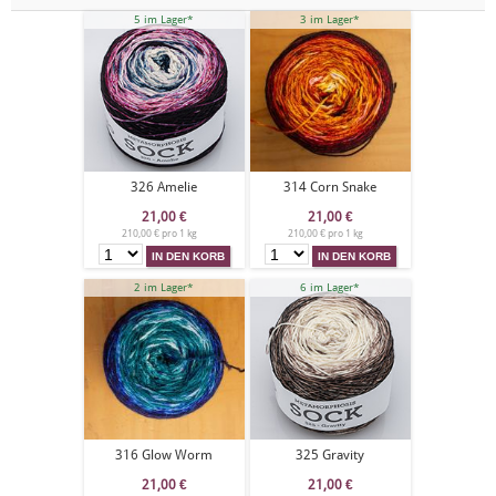
5 im Lager*
3 im Lager*
326 Amelie
314 Corn Snake
21,00
€
21,00
€
210,00 € pro 1 kg
210,00 € pro 1 kg
2 im Lager*
6 im Lager*
316 Glow Worm
325 Gravity
21,00
€
21,00
€