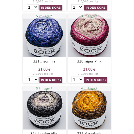
210,00 € pro 1 kg
210,00 € pro 1 kg
5 im Lager*
3 im Lager*
321 Insomnia
320 Jaipur Pink
21,00
€
21,00
€
210,00 € pro 1 kg
210,00 € pro 1 kg
3 im Lager*
4 im Lager*
324 London Alley
322 Marrakech