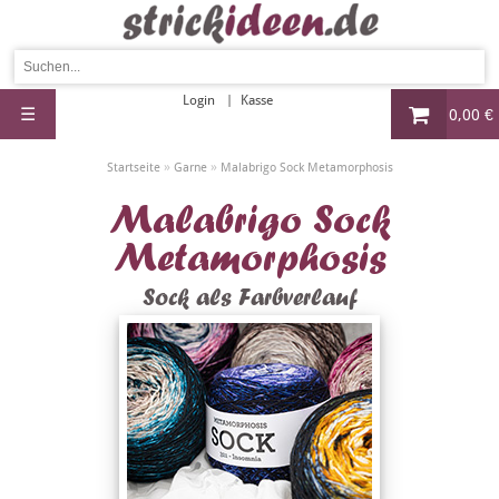
Login
Kasse
☰
0,00 €
»
»
Startseite
Garne
Malabrigo Sock Metamorphosis
Malabrigo Sock
Metamorphosis
Sock als Farbverlauf