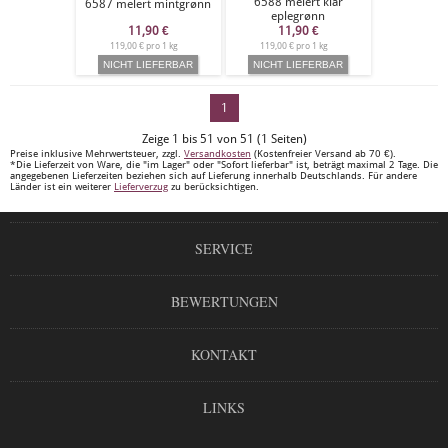
6588 melert klar
6587 melert mintgrønn
eplegrønn
11,90
€
11,90
€
119,00 € pro 1 kg
119,00 € pro 1 kg
1
Zeige 1 bis 51 von 51 (1 Seiten)
Preise inklusive Mehrwertsteuer, zzgl.
Versandkosten
(Kostenfreier Versand ab 70 €).
*Die Lieferzeit von Ware, die "im Lager" oder "Sofort lieferbar" ist, beträgt maximal 2 Tage. Die
angegebenen Lieferzeiten beziehen sich auf Lieferung innerhalb Deutschlands. Für andere
Länder ist ein weiterer
Lieferverzug
zu berücksichtigen.
SERVICE
BEWERTUNGEN
KONTAKT
LINKS