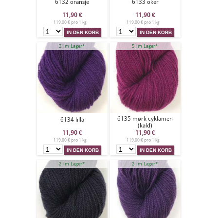
6132 oransje
6133 oker
11,90
€
11,90
€
119,00 € pro 1 kg
119,00 € pro 1 kg
2 im Lager*
5 im Lager*
6135 mørk cyklamen
6134 lilla
(kald)
11,90
€
11,90
€
119,00 € pro 1 kg
119,00 € pro 1 kg
2 im Lager*
2 im Lager*