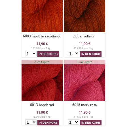
6003 mørk terracottarød
6009 rødbrun
11,90
€
11,90
€
119,00 € pro 1 kg
119,00 € pro 1 kg
2 im Lager*
3 im Lager*
6013 bonderød
6018 mørk rosa
11,90
€
11,90
€
119,00 € pro 1 kg
119,00 € pro 1 kg