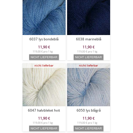
6037 lys bondeblå
6038 marineblå
11,90
€
11,90
€
119,00 € pro 1 kg
119,00 € pro 1 kg
nicht lieferbar
nicht lieferbar
6047 halvbleket hvit
6050 lys blågrå
11,90
€
11,90
€
119,00 € pro 1 kg
119,00 € pro 1 kg