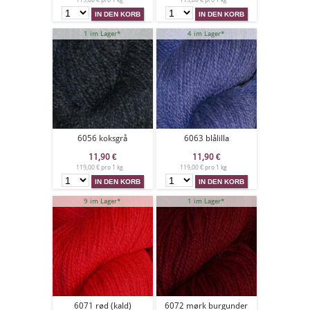
119,00 € pro 1 kg
119,00 € pro 1 kg
1 im Lager*
4 im Lager*
6056 koksgrå
6063 blålilla
11,90
€
11,90
€
119,00 € pro 1 kg
119,00 € pro 1 kg
9 im Lager*
1 im Lager*
6071 rød (kald)
6072 mørk burgunder