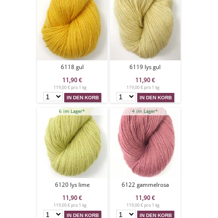
6118 gul
6119 lys gul
11,90
€
11,90
€
119,00 € pro 1 kg
119,00 € pro 1 kg
6 im Lager*
4 im Lager*
6120 lys lime
6122 gammelrosa
11,90
€
11,90
€
119,00 € pro 1 kg
119,00 € pro 1 kg