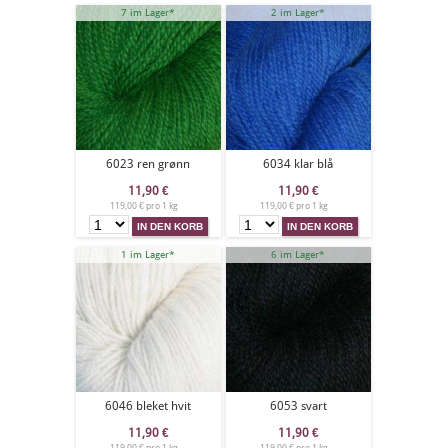
7 im Lager*
2 im Lager*
6023 ren grønn
6034 klar blå
11,90
€
11,90
€
119,00 € pro 1 kg
119,00 € pro 1 kg
1 im Lager*
6 im Lager*
6046 bleket hvit
6053 svart
11,90
€
11,90
€