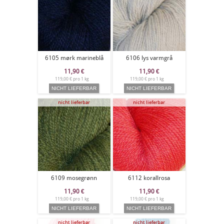
6105 mørk marineblå
6106 lys varmgrå
11,90
€
11,90
€
119,00 € pro 1 kg
119,00 € pro 1 kg
nicht lieferbar
nicht lieferbar
6109 mosegrønn
6112 korallrosa
11,90
€
11,90
€
119,00 € pro 1 kg
119,00 € pro 1 kg
nicht lieferbar
nicht lieferbar