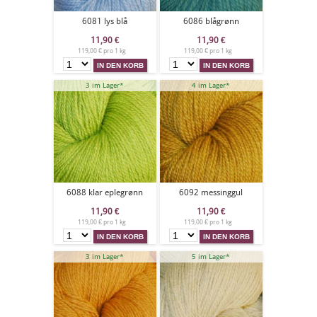
6081 lys blå
6086 blågrønn
11,90
€
11,90
€
119,00 € pro 1 kg
119,00 € pro 1 kg
3 im Lager*
4 im Lager*
6088 klar eplegrønn
6092 messinggul
11,90
€
11,90
€
119,00 € pro 1 kg
119,00 € pro 1 kg
3 im Lager*
5 im Lager*