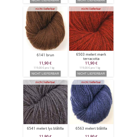
nicht lieferbar
nicht lieferbar
6503 melert mørk
6141 brun
terracotta
11,90
€
11,90
€
119,00 € pro 1 kg
119,00 € pro 1 kg
nicht lieferbar
nicht lieferbar
6541 melert lys blålilla
6563 melert blålilla
11,90
€
11,90
€