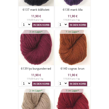
6137 mørk blåfiolett
6138 mørk lilla
11,90
€
11,90
€
119,00 € pro 1 kg
119,00 € pro 1 kg
3 im Lager*
1 im Lager*
6139 lys burgunderrød
6140 cognac brun
11,90
€
11,90
€
119,00 € pro 1 kg
119,00 € pro 1 kg
2 im Lager*
1 im Lager*