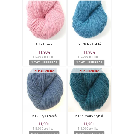
6121 rosa
6128 lys flyblå
11,90
€
11,90
€
119,00 € pro 1 kg
119,00 € pro 1 kg
nicht lieferbar
nicht lieferbar
6129 lys gråblå
6136 mørk flyblå
11,90
€
11,90
€
119,00 € pro 1 kg
119,00 € pro 1 kg