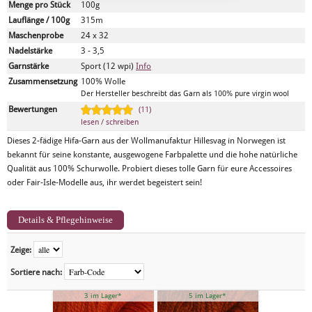
Menge pro Stück
100g
Lauflänge / 100g
315m
Maschenprobe
24 x 32
Nadelstärke
3 - 3,5
Garnstärke
Sport (12 wpi)
Info
Zusammensetzung
100% Wolle
Der Hersteller beschreibt das Garn als 100% pure virgin wool
Bewertungen
(11)
lesen / schreiben
Dieses 2-fädige Hifa-Garn aus der Wollmanufaktur Hillesvag in Norwegen ist
bekannt für seine konstante, ausgewogene Farbpalette und die hohe natürliche
Qualität aus 100% Schurwolle. Probiert dieses tolle Garn für eure Accessoires
oder Fair-Isle-Modelle aus, ihr werdet begeistert sein!
Details & Pflegehinweise
Zeige:
Sortiere nach:
3 im Lager*
5 im Lager*