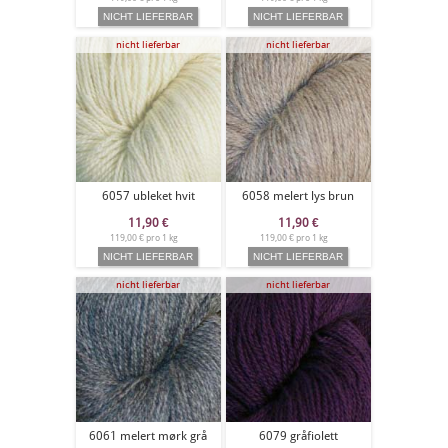
nicht lieferbar
nicht lieferbar
6057 ubleket hvit
6058 melert lys brun
11,90
€
11,90
€
119,00 € pro 1 kg
119,00 € pro 1 kg
nicht lieferbar
nicht lieferbar
6061 melert mørk grå
6079 gråfiolett