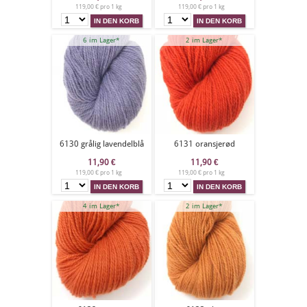
119,00 € pro 1 kg
119,00 € pro 1 kg
6 im Lager*
2 im Lager*
6130 grålig lavendelblå
6131 oransjerød
11,90
€
11,90
€
119,00 € pro 1 kg
119,00 € pro 1 kg
4 im Lager*
2 im Lager*