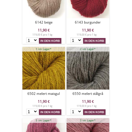
6142 beige
6143 burgunder
11,90
€
11,90
€
119,00 € pro 1 kg
119,00 € pro 1 kg
1 im Lager*
2 im Lager*
6502 melert maisgul
6550 melert stålgrå
11,90
€
11,90
€
119,00 € pro 1 kg
119,00 € pro 1 kg
5 im Lager*
3 im Lager*