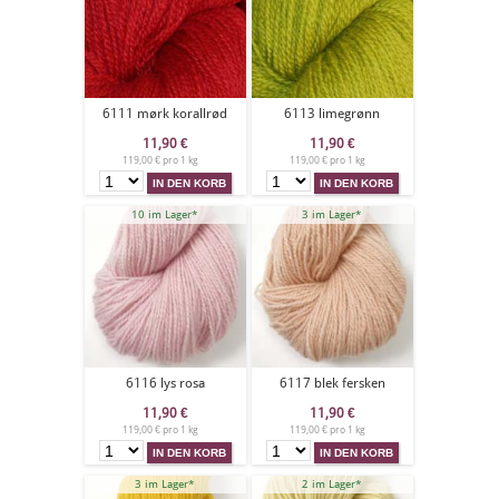
6111 mørk korallrød
6113 limegrønn
11,90
€
11,90
€
119,00 € pro 1 kg
119,00 € pro 1 kg
10 im Lager*
3 im Lager*
6116 lys rosa
6117 blek fersken
11,90
€
11,90
€
119,00 € pro 1 kg
119,00 € pro 1 kg
3 im Lager*
2 im Lager*