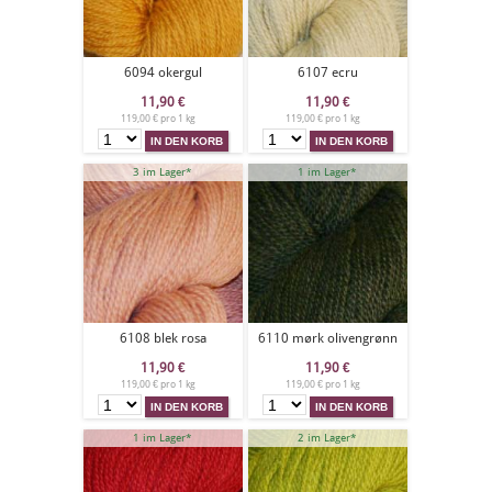
6094 okergul
6107 ecru
11,90
€
11,90
€
119,00 € pro 1 kg
119,00 € pro 1 kg
3 im Lager*
1 im Lager*
6108 blek rosa
6110 mørk olivengrønn
11,90
€
11,90
€
119,00 € pro 1 kg
119,00 € pro 1 kg
1 im Lager*
2 im Lager*