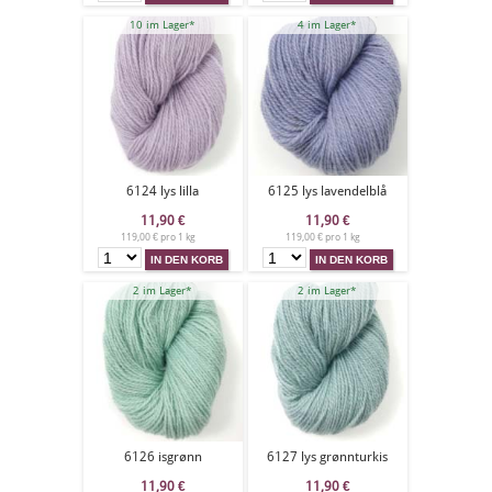
10 im Lager*
4 im Lager*
6124 lys lilla
6125 lys lavendelblå
11,90
€
11,90
€
119,00 € pro 1 kg
119,00 € pro 1 kg
2 im Lager*
2 im Lager*
6126 isgrønn
6127 lys grønnturkis
11,90
€
11,90
€