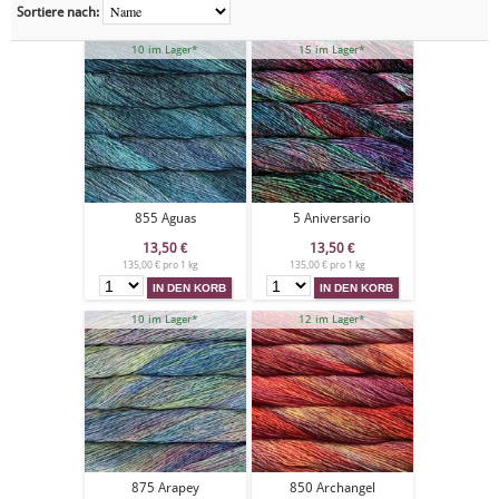
Sortiere nach:
10 im Lager*
15 im Lager*
855 Aguas
5 Aniversario
13,50
€
13,50
€
135,00 € pro 1 kg
135,00 € pro 1 kg
10 im Lager*
12 im Lager*
875 Arapey
850 Archangel