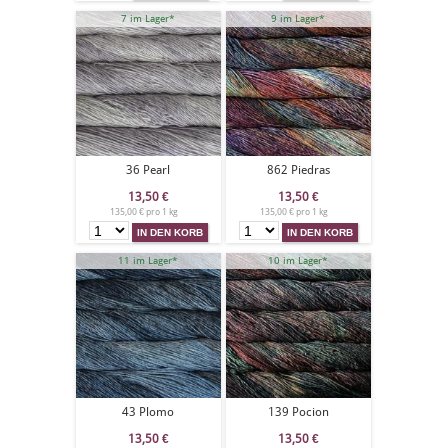
7 im Lager*
9 im Lager*
36 Pearl
862 Piedras
13,50
€
13,50
€
135,00 € pro 1 kg
135,00 € pro 1 kg
11 im Lager*
10 im Lager*
43 Plomo
139 Pocion
13,50
€
13,50
€