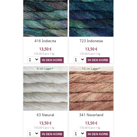
416 Indiecita
723 Indonesia
13,50
€
13,50
€
135,00 € pro 1 kg
135,00 € pro 1 kg
6 im Lager*
10 im Lager*
63 Natural
341 Neverland
13,50
€
13,50
€
135,00 € pro 1 kg
135,00 € pro 1 kg