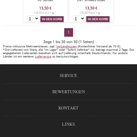
96 Sunset
247 Whales Road
13,50
€
13,50
€
135,00 € pro 1 kg
135,00 € pro 1 kg
1
Zeige 1 bis 30 von 30 (1 Seiten)
Preise inklusive Mehrwertsteuer, zzgl.
Versandkosten
(Kostenfreier Versand ab 70 €).
*Die Lieferzeit von Ware, die "im Lager" oder "Sofort lieferbar" ist, beträgt maximal 2 Tage. Die
angegebenen Lieferzeiten beziehen sich auf Lieferung innerhalb Deutschlands. Für andere
Länder ist ein weiterer
Lieferverzug
zu berücksichtigen.
SERVICE
BEWERTUNGEN
KONTAKT
LINKS