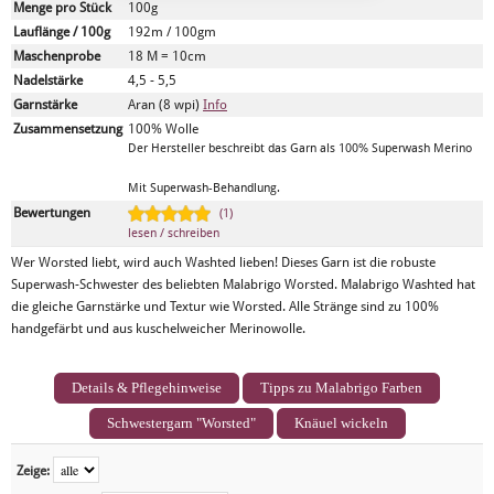
Menge pro Stück
100g
Lauflänge / 100g
192m / 100gm
Maschenprobe
18 M = 10cm
Nadelstärke
4,5 - 5,5
Garnstärke
Aran (8 wpi)
Info
Zusammensetzung
100% Wolle
Der Hersteller beschreibt das Garn als 100% Superwash Merino
Mit Superwash-Behandlung.
Bewertungen
(1)
lesen / schreiben
Wer Worsted liebt, wird auch Washted lieben! Dieses Garn ist die robuste
Superwash-Schwester des beliebten Malabrigo Worsted. Malabrigo Washted hat
die gleiche Garnstärke und Textur wie Worsted. Alle Stränge sind zu 100%
handgefärbt und aus kuschelweicher Merinowolle.
Details & Pflegehinweise
Tipps zu Malabrigo Farben
Schwestergarn "Worsted"
Knäuel wickeln
Zeige: