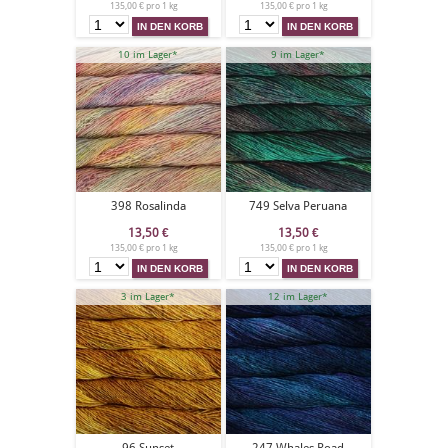
135,00 € pro 1 kg
135,00 € pro 1 kg
10 im Lager*
9 im Lager*
398 Rosalinda
749 Selva Peruana
13,50
€
13,50
€
135,00 € pro 1 kg
135,00 € pro 1 kg
3 im Lager*
12 im Lager*