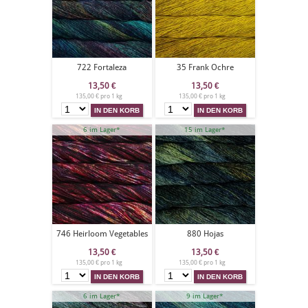
722 Fortaleza
35 Frank Ochre
13,50
€
13,50
€
135,00 € pro 1 kg
135,00 € pro 1 kg
6 im Lager*
15 im Lager*
746 Heirloom Vegetables
880 Hojas
13,50
€
13,50
€
135,00 € pro 1 kg
135,00 € pro 1 kg
6 im Lager*
9 im Lager*