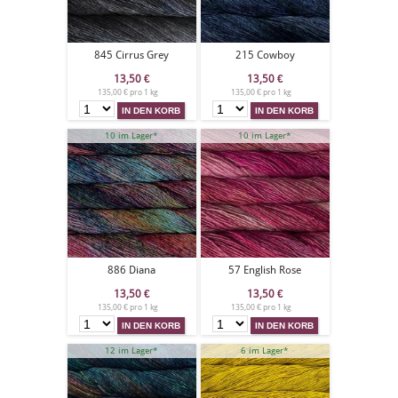
845 Cirrus Grey
215 Cowboy
13,50
€
13,50
€
135,00 € pro 1 kg
135,00 € pro 1 kg
10 im Lager*
10 im Lager*
886 Diana
57 English Rose
13,50
€
13,50
€
135,00 € pro 1 kg
135,00 € pro 1 kg
12 im Lager*
6 im Lager*