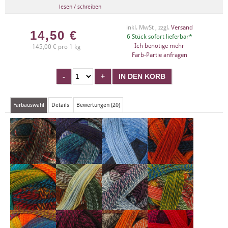
lesen / schreiben
inkl. MwSt , zzgl.
Versand
14,50
€
6 Stück sofort lieferbar*
Ich benötige mehr
145,00 € pro 1 kg
Farb-Partie anfragen
Farbauswahl
Details
Bewertungen (20)