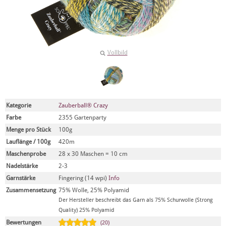
Vollbild
Kategorie
Zauberball® Crazy
Farbe
2355 Gartenparty
Menge pro Stück
100g
Lauflänge / 100g
420m
Maschenprobe
28 x 30 Maschen = 10 cm
Nadelstärke
2-3
Garnstärke
Fingering (14 wpi)
Info
Zusammensetzung
75% Wolle, 25% Polyamid
Der Hersteller beschreibt das Garn als 75% Schurwolle (Strong
Quality) 25% Polyamid
Bewertungen
(20)