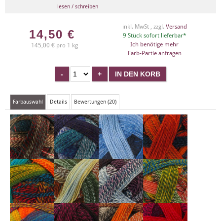
lesen / schreiben
inkl. MwSt , zzgl.
Versand
14,50
€
9 Stück sofort lieferbar*
Ich benötige mehr
145,00 € pro 1 kg
Farb-Partie anfragen
Farbauswahl
Details
Bewertungen (20)