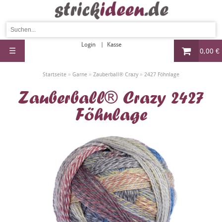
Login
Kasse
☰
0,00 €
»
»
»
Startseite
Garne
Zauberball® Crazy
2427 Föhnlage
Zauberball® Crazy 2427
Föhnlage