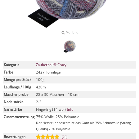
Vollbild
Kategorie
Zauberball® Crazy
Farbe
2427 Föhnlage
Menge pro Stück
100g
Lauflänge / 100g
420m
Maschenprobe
28 x 30 Maschen = 10 cm
Nadelstärke
2-3
Garnstärke
Fingering (14 wpi)
Info
Zusammensetzung
75% Wolle, 25% Polyamid
Der Hersteller beschreibt das Garn als 75% Schurwolle (Strong
Quality) 25% Polyamid
Bewertungen
(20)