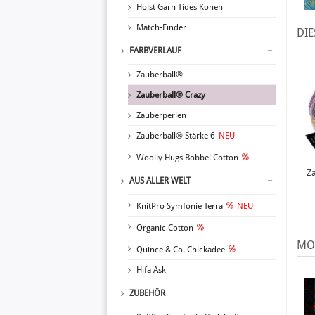
Holst Garn Tides Konen
Match-Finder
DIE
FARBVERLAUF
Zauberball®
Zauberball® Crazy
Zauberperlen
Zauberball® Stärke 6
NEU
Woolly Hugs Bobbel Cotton
Za
AUS ALLER WELT
KnitPro Symfonie Terra
NEU
Organic Cotton
MO
Quince & Co. Chickadee
Hifa Ask
ZUBEHÖR