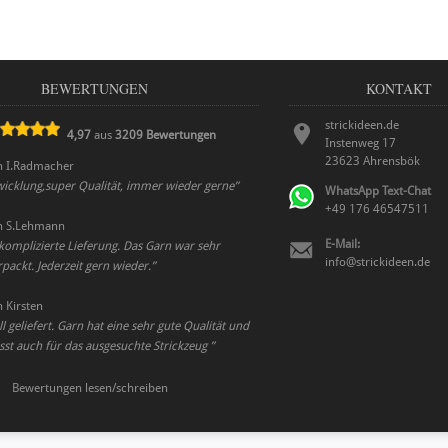
BEWERTUNGEN
KONTAKT
strickideen.de
4,97
aus
3209
Bewertungen
Instenweg 17
23623
Ahrensbök
n
I.Radmacher
wicklung,super Qualität, immer wieder gerne
”
WhatsApp Text-Chat
+49 176 46547511
n
S.Lehmann
E-Mail:
komplizierte Lieferung. Das Garn war sehr
info@strickideen.de
ackt. Jederzeit gern wieder.
”
n
Kirsten
l geliefert. Garn hat eine sehr gute Qualität und
sst auch für das ausgesuchte Strickzeug
”
Bewertungen lesen/schreiben