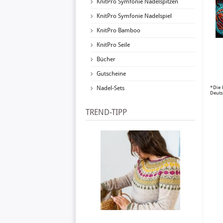
KnitPro Symfonie Nadelspitzen
KnitPro Symfonie Nadelspiel
KnitPro Bamboo
KnitPro Seile
Bücher
Gutscheine
Nadel-Sets
*Die 
Deuts
TREND-TIPP