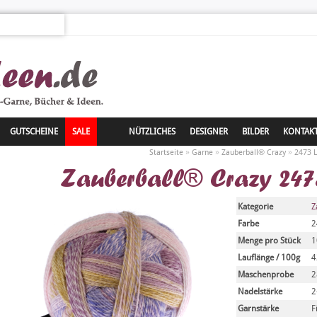
GUTSCHEINE
SALE
NÜTZLICHES
DESIGNER
BILDER
KONTAK
»
»
»
Startseite
Garne
Zauberball® Crazy
2473 L
Zauberball® Crazy 247
Kategorie
Z
Farbe
2
Menge pro Stück
1
Lauflänge / 100g
4
Maschenprobe
2
Nadelstärke
2
Garnstärke
F