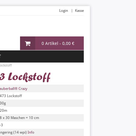
Login
Kasse
0 Artikel -
0,00 €
T
ockstoff
3 Lockstoff
auberball® Crazy
473 Lockstoff
00g
20m
8 x 30 Maschen = 10 cm
-3
ingering (14 wpi)
Info