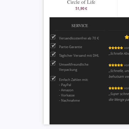
Circle of Life
51,90 €
SERVICE
Versandkostenfrei ab 70 €
Partie-Garantie
vo
„
Schnelle Ab
Täglicher Versand mit DHL
Umweltfreundliche
vo
Verpackung
„
Schnelle, un
behutsam verp
Einfach Zahlen mit:
- PayPal
vo
- Amazon
„
Super schnel
- Vorkasse
die Menge pa
- Nachnahme