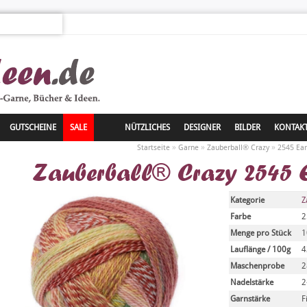
GUTSCHEINE
SALE
NÜTZLICHES
DESIGNER
BILDER
KONTAK
»
»
»
Startseite
Garne
Zauberball® Crazy
2545 Ea
Zauberball® Crazy 2545 
Kategorie
Z
Farbe
2
Menge pro Stück
1
Lauflänge / 100g
4
Maschenprobe
2
Nadelstärke
2
Garnstärke
F