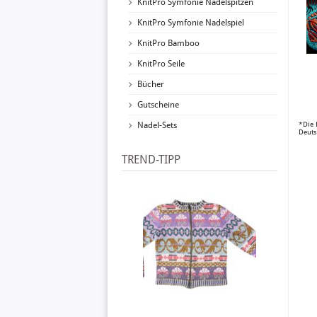
KnitPro Symfonie Nadelspitzen
KnitPro Symfonie Nadelspiel
KnitPro Bamboo
KnitPro Seile
Bücher
Gutscheine
Nadel-Sets
*Die 
Deuts
TREND-TIPP