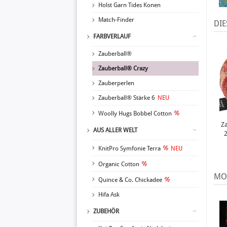
Holst Garn Tides Konen
Match-Finder
DIE
FARBVERLAUF
Zauberball®
Zauberball® Crazy
Zauberperlen
Zauberball® Stärke 6
NEU
Woolly Hugs Bobbel Cotton
Za
AUS ALLER WELT
KnitPro Symfonie Terra
NEU
Organic Cotton
MO
Quince & Co. Chickadee
Hifa Ask
ZUBEHÖR