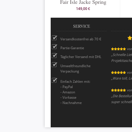
Fair Isle Jacke Spring
149,00 €
SERVICE
Versandkostenfrei ab 70 €
Partie-Garantie
vo
„
Schnelle Lie
Täglicher Versand mit DHL
Projekttasc
Umweltfreundliche
Verpackung
vo
„
Ware toll, Li
Einfach Zahlen mit:
- PayPal
vo
- Amazon
„
Die Bestellu
- Vorkasse
super schnell
- Nachnahme