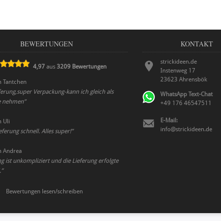
BEWERTUNGEN
KONTAKT
strickideen.de
4,97
aus
3209
Bewertungen
Instenweg 17
23623
Ahrensbök
n
Tantchen
ferung,super Verpackung-kann ich gleich als
WhatsApp Text-Chat
he nehmen
”
+49 176 46547511
E-Mail:
n
Uli
info@strickideen.de
eferung schnell. Alles super!
”
n
Andrea
ng ist unkompliziert und die Lieferung erfolgte
.
”
Bewertungen lesen/schreiben