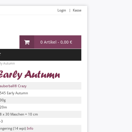
Login
Kasse
0 Artikel -
0,00 €
T
rly Autumn
Early Autumn
auberball® Crazy
545 Early Autumn
00g
20m
8 x 30 Maschen = 10 cm
-3
ingering (14 wpi)
Info