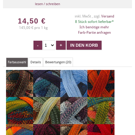
lesen / schreiben
inkl. MwSt , zzgl.
Versand
14,50
€
8 Stück sofort lieferbar*
Ich benötige mehr
145,00 € pro 1 kg
Farb-Partie anfragen
Farbauswahl
Details
Bewertungen (20)