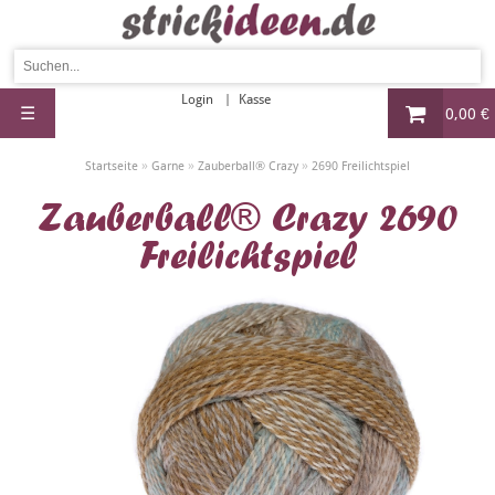
Login
Kasse
☰
0,00 €
»
»
»
Startseite
Garne
Zauberball® Crazy
2690 Freilichtspiel
Zauberball® Crazy 2690
Freilichtspiel