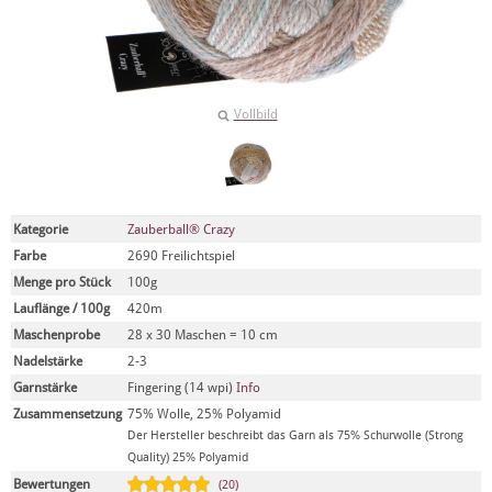
Vollbild
Kategorie
Zauberball® Crazy
Farbe
2690 Freilichtspiel
Menge pro Stück
100g
Lauflänge / 100g
420m
Maschenprobe
28 x 30 Maschen = 10 cm
Nadelstärke
2-3
Garnstärke
Fingering (14 wpi)
Info
Zusammensetzung
75% Wolle, 25% Polyamid
Der Hersteller beschreibt das Garn als 75% Schurwolle (Strong
Quality) 25% Polyamid
Bewertungen
(20)