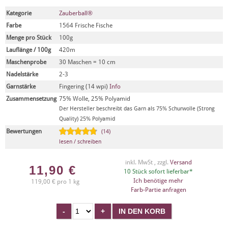
Kategorie
Zauberball®
Farbe
1564 Frische Fische
Menge pro Stück
100g
Lauflänge / 100g
420m
Maschenprobe
30 Maschen = 10 cm
Nadelstärke
2-3
Garnstärke
Fingering (14 wpi)
Info
Zusammensetzung
75% Wolle, 25% Polyamid
Der Hersteller beschreibt das Garn als 75% Schurwolle (Strong
Quality) 25% Polyamid
Bewertungen
(14)
lesen / schreiben
inkl. MwSt , zzgl.
Versand
11,90
€
10 Stück sofort lieferbar*
Ich benötige mehr
119,00 € pro 1 kg
Farb-Partie anfragen