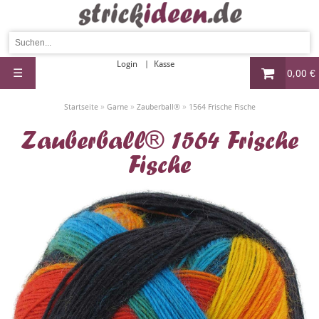
Login
Kasse
☰
0,00 €
»
»
»
Startseite
Garne
Zauberball®
1564 Frische Fische
Zauberball® 1564 Frische
Fische