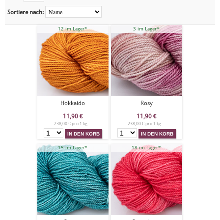
Sortiere nach:
12 im Lager*
3 im Lager*
Hokkaido
Rosy
11,90
€
11,90
€
238,00 € pro 1 kg
238,00 € pro 1 kg
15 im Lager*
18 im Lager*