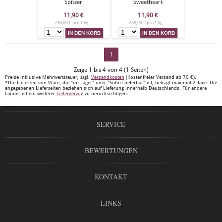
Spitzer
Sweetheart
11,90
€
11,90
€
238,00 € pro 1 kg
238,00 € pro 1 kg
1
Zeige 1 bis 4 von 4 (1 Seiten)
Preise inklusive Mehrwertsteuer, zzgl.
Versandkosten
(Kostenfreier Versand ab 70 €).
*Die Lieferzeit von Ware, die "im Lager" oder "Sofort lieferbar" ist, beträgt maximal 2 Tage. Die
angegebenen Lieferzeiten beziehen sich auf Lieferung innerhalb Deutschlands. Für andere
Länder ist ein weiterer
Lieferverzug
zu berücksichtigen.
SERVICE
BEWERTUNGEN
KONTAKT
LINKS