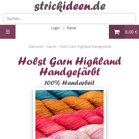
Login
Kasse
☰
0,00 €
»
»
Startseite
Garne
Holst Garn Highland Handgefärbt
Holst Garn Highland
Handgefärbt
100% Handarbeit