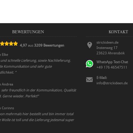
BEWERTUNGEN
KONTAKT
strickideen.de
4,97
aus
3209
Bewertungen
Instenweg 17
23623
Ahrensbök
n
Elke
 und schnelle Lieferung, sowie Nachlieferung.
WhatsApp Text-Chat
de Kommunikation und sehr gute
+49 176 46547511
lichkeit.
”
E-Mail:
info@strickideen.de
n
Andrea
, sehr freundlich in der Kommunikation, Qualität
. Gerne wieder. Perfekt!
”
n
Corinns
on mehrmals hier bestellt und bin immer total
e Wolle ist toll und die Lieferung jedesmal super