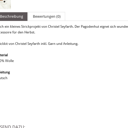
Beschreibung
Bewertungen (0)
ch ein kleines Strickprojekt von Christel Seyfarth. Der Pagodenhut eignet sich wund
cessoire für den Herbst.
ickkit von Christel Seyfarth inkl. Garn und Anleitung.
terial
0% Wolle
leitung
utsch
SSEND DAZU: