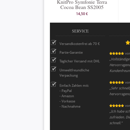
KnitPro Symfonie Terra
Cocoa Bean SS2005
14,50 €
SERVICE
Versandkostenfrei ab 70 €
Partie-Garantie
vo
„
Vollständige
Täglicher Versand mit DHL
Hervorragen
Umweltfreundliche
Kundenfreund
Verpackung
vo
Einfach Zahlen mit:
„
Sehr schnell
- PayPal
hervorragend
- Amazon
- Vorkasse
vo
- Nachnahme
„
Ich habe sch
zufrieden. Di
schnell.
”