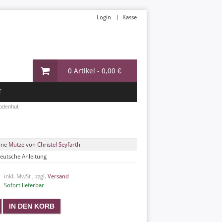
Login
Kasse
0 Artikel -
0,00 €
T
odenhut
ine
Mütze
von
Christel Seyfarth
eutsche Anleitung
inkl. MwSt , zzgl.
Versand
Sofort lieferbar