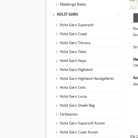
Malabrigo Rasta
HOLST GARN
Holst Garn Supersoft
No
Holst Garn Coast
Ac
Holst Garn Titicaca
Str
Holst Garn Tides
Ma
Holst Garn Haya
10
Holst Garn Highland
An
Holst Garn Highland Handgefärbt
de
Holst Garn Cielo
Holst Garn Lucia
Holst Garn Shade Bag
Farbkarten
Holst Garn Supersoft Konen
Holst Garn Coast Konen
PA