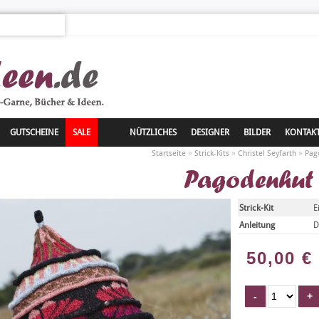
GUTSCHEINE
SALE
NÜTZLICHES
DESIGNER
BILDER
KONTAK
»
»
»
Startseite
Strick-Kits
Christel Seyfarth
Pag
Pagodenhut
Strick-Kit
E
Anleitung
D
50,00
€