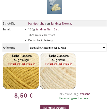
Strick-Kit
Handschuhe
von
Sandnes Norway
Inhalt
100g
Sandnes Garn Sisu
(80% Wolle 20% Nylon)
Deutsche Anleitung
Anleitung
Farbe 1 ändern
Farbe 2 ändern
50g Maisgul
50g Natur
verfügbare Farbe wählen
verfügbare Farbe wählen
8,50
€
inkl. MwSt , zzgl.
Versand
Lieferzeit gem. Farbwahl