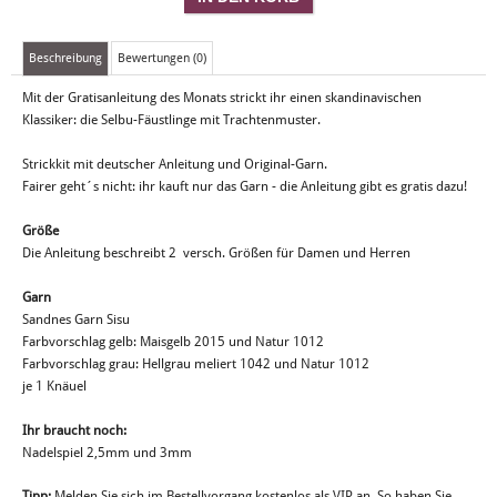
Beschreibung
Bewertungen (0)
Mit der Gratisanleitung des Monats strickt ihr einen skandinavischen
Klassiker: die Selbu-Fäustlinge mit Trachtenmuster.
Strickkit mit deutscher Anleitung und Original-Garn.
Fairer geht´s nicht: ihr kauft nur das Garn - die Anleitung gibt es gratis dazu!
Größe
Die Anleitung beschreibt 2 versch. Größen für Damen und Herren
Garn
Sandnes Garn Sisu
Farbvorschlag gelb: Maisgelb 2015 und Natur 1012
Farbvorschlag grau: Hellgrau meliert 1042 und Natur 1012
je 1 Knäuel
Ihr braucht noch:
Nadelspiel 2,5mm und 3mm
Tipp:
Melden Sie sich im Bestellvorgang kostenlos als VIP an. So haben Sie