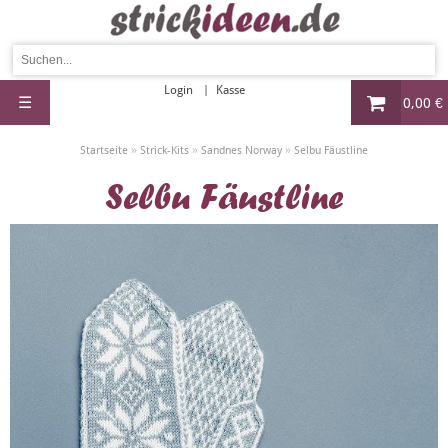
Login
Kasse
☰
0,00 €
»
»
»
Startseite
Strick-Kits
Sandnes Norway
Selbu Fäustline
Selbu Fäustline