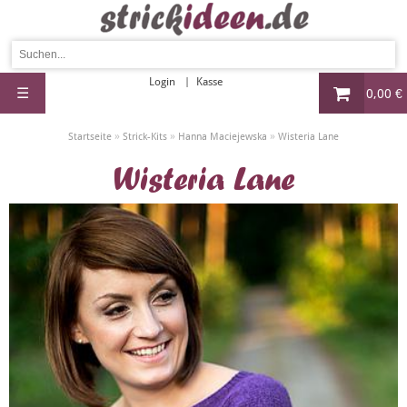
Login
Kasse
☰
0,00 €
»
»
»
Startseite
Strick-Kits
Hanna Maciejewska
Wisteria Lane
Wisteria Lane