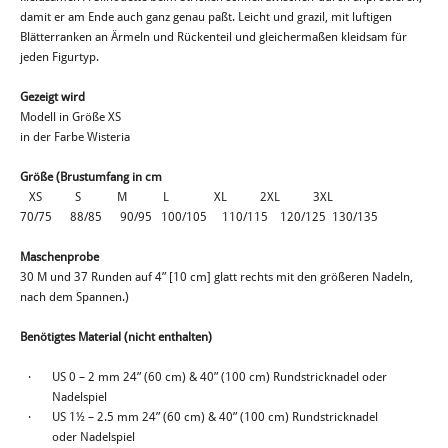
damit er am Ende auch ganz genau paßt. Leicht und grazil, mit luftigen
Blätterranken an Ärmeln und Rückenteil und gleichermaßen kleidsam für
jeden Figurtyp.
Gezeigt wird
Modell in Größe XS
in der Farbe Wisteria
Größe (Brustumfang in cm
XS S M L XL 2XL 3XL
70/75 88/85 90/95 100/105 110/115 120/125 130/135
Maschenprobe
30 M und 37 Runden auf 4” [10 cm] glatt rechts mit den größeren Nadeln,
nach dem Spannen.)
Benötigtes Material (nicht enthalten)
·
US 0 – 2 mm 24” (60 cm) & 40” (100 cm) Rundstricknadel oder
Nadelspiel
·
US 1½ – 2.5 mm 24” (60 cm) & 40” (100 cm) Rundstricknadel
oder Nadelspiel