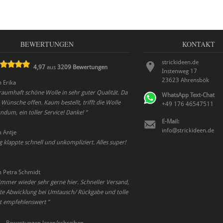
BEWERTUNGEN
KONTAKT
strickideen.de
4,97
aus
3209
Bewertungen
Instenweg 17
23623
Ahrensbök
n
Erika
traumhaft schöne Wolle in sehr guter Qualität. Da
WhatsApp Text-Chat
 Wünsche offen. Kaum bestellt, trifft die Wolle
+49 176 46547511
ndum, ein toller Service! Danke!
”
E-Mail:
info@strickideen.de
n
Antje
g klappte schnell und unkompliziert. Alles super!
n
Petra Schmidt
 immer wieder sehr gerne hier. Schneller Versand,
te Abwicklung bei Umtausch/ Rückgabe und tolle
ut empfehlenswert
”