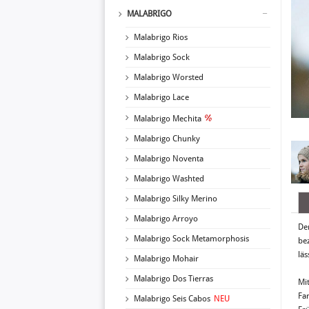
MALABRIGO
Malabrigo Rios
Malabrigo Sock
Malabrigo Worsted
Malabrigo Lace
Malabrigo Mechita
Malabrigo Chunky
Malabrigo Noventa
Malabrigo Washted
Malabrigo Silky Merino
Malabrigo Arroyo
Der
Malabrigo Sock Metamorphosis
be
lä
Malabrigo Mohair
Malabrigo Dos Tierras
Mi
Fa
Malabrigo Seis Cabos
NEU