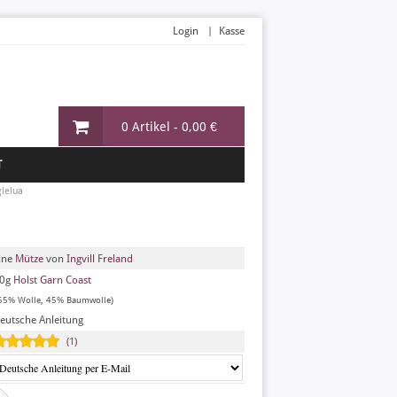
Login
Kasse
0 Artikel -
0,00 €
T
lelua
ine
Mütze
von
Ingvill Freland
0g
Holst Garn Coast
55% Wolle, 45% Baumwolle)
eutsche Anleitung
(1)