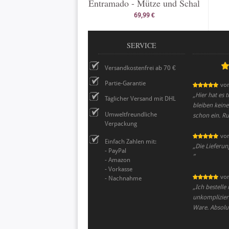
Entramado - Mütze und Schal
69,99 €
SERVICE
Versandkostenfrei ab 70 €
Partie-Garantie
vo
„
Hier hat es 
Täglicher Versand mit DHL
bleiben keine
Umweltfreundliche
schon ein. Ru
Verpackung
vo
Einfach Zahlen mit:
„
Die Lieferun
- PayPal
”
- Amazon
- Vorkasse
vo
- Nachnahme
„
Ich bestelle
unkomplizier
Ware. Absol