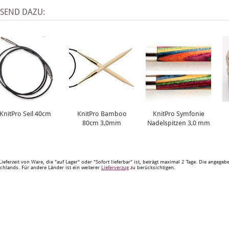
SSEND DAZU:
KnitPro Seil 40cm
KnitPro Bamboo
KnitPro Symfonie
80cm 3,0mm
Nadelspitzen 3,0 mm
Lieferzeit von Ware, die "auf Lager" oder "Sofort lieferbar" ist, beträgt maximal 2 Tage. Die angege
chlands. Für andere Länder ist ein weiterer
Lieferverzug
zu berücksichtigen.