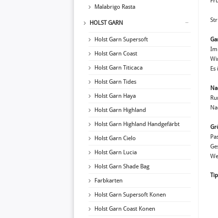
Frü
Malabrigo Rasta
St
HOLST GARN
Holst Garn Supersoft
Ga
Im
Holst Garn Coast
Wir
Holst Garn Titicaca
Es 
Holst Garn Tides
Na
Holst Garn Haya
Ru
Na
Holst Garn Highland
Holst Garn Highland Handgefärbt
Gr
Pa
Holst Garn Cielo
Ge
Holst Garn Lucia
We
Holst Garn Shade Bag
Tip
Farbkarten
Holst Garn Supersoft Konen
Holst Garn Coast Konen