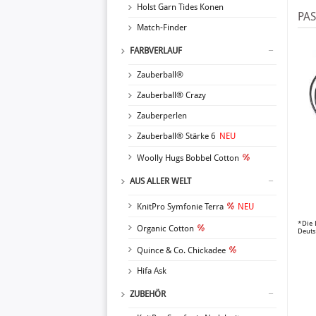
Holst Garn Tides Konen
PA
Match-Finder
FARBVERLAUF
Zauberball®
Zauberball® Crazy
Zauberperlen
Zauberball® Stärke 6
NEU
Woolly Hugs Bobbel Cotton
AUS ALLER WELT
KnitPro Symfonie Terra
NEU
*Die 
Organic Cotton
Deuts
Quince & Co. Chickadee
Hifa Ask
ZUBEHÖR