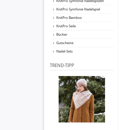
KnitPro Symfonie Nadelspitzen
KnitPro Symfonie Nadelspiel
KnitPro Bamboo
KnitPro Seile
Bücher
Gutscheine
Nadel-Sets
TREND-TIPP