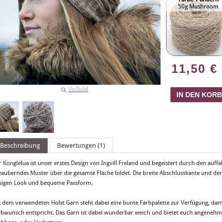
50g Mushroom
11,50
€
Vollbild
Beschreibung
Bewertungen (1)
 Konglelua ist unser erstes Design von Ingvill Freland und begeistert durch den auff
zauberndes Muster über die gesamte Fläche bildet. Die breite Abschlusskante und der
ssigen Look und bequeme Passform.
t dem verwendeten Holst Garn steht dabei eine bunte Farbpalette zur Verfügung, dam
rbwunsch entspricht. Das Garn ist dabei wunderbar weich und bietet euch angene