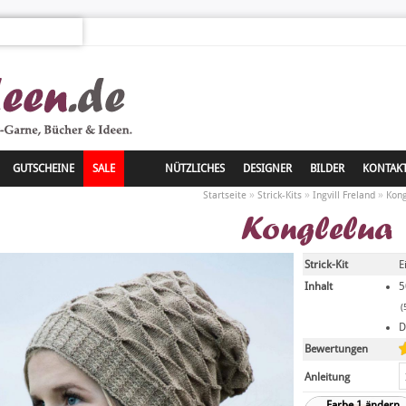
GUTSCHEINE
SALE
NÜTZLICHES
DESIGNER
BILDER
KONTAK
»
»
»
Startseite
Strick-Kits
Ingvill Freland
Kong
Konglelua
Strick-Kit
E
Inhalt
5
(
D
Bewertungen
Anleitung
Farbe 1 ändern