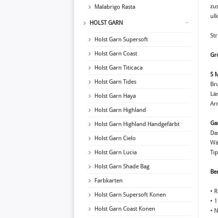
zu
Malabrigo Rasta
ulk
HOLST GARN
St
Holst Garn Supersoft
Holst Garn Coast
Gr
Holst Garn Titicaca
S 
Holst Garn Tides
Br
Lä
Holst Garn Haya
Ar
Holst Garn Highland
Ga
Holst Garn Highland Handgefärbt
Da
Holst Garn Cielo
Wä
Holst Garn Lucia
Ti
Holst Garn Shade Bag
Ben
Farbkarten
• 
Holst Garn Supersoft Konen
• 1
Holst Garn Coast Konen
• 