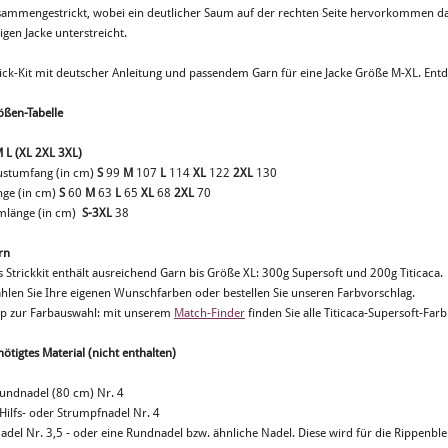
sammengestrickt, wobei ein deutlicher Saum auf der rechten Seite hervorkommen darf 
igen Jacke unterstreicht.
rick-Kit mit deutscher Anleitung und passendem Garn für eine Jacke Größe M-XL. Entd
ößen-Tabelle
M L (XL 2XL 3XL)
ustumfang (in cm)
S
99
M
107
L
114
XL
122
2XL
130
nge (in cm)
S
60
M
63
L
65
XL
68
2XL
70
mlänge (in cm)
S-3XL
38
rn
s Strickkit enthält ausreichend Garn bis Größe XL: 300g Supersoft und 200g Titicaca.
hlen Sie Ihre eigenen Wunschfarben oder bestellen Sie unseren Farbvorschlag.
pp zur Farbauswahl: mit unserem
Match-Finder
finden Sie alle Titicaca-Supersoft-Fa
ötigtes Material (nicht enthalten)
Rundnadel (80 cm) Nr. 4
Hilfs- oder Strumpfnadel Nr. 4
Nadel Nr. 3,5 - oder eine Rundnadel bzw. ähnliche Nadel. Diese wird für die Rippenbl