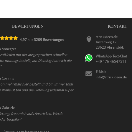
BEWERTUNGEN
KONTAKT
strickideen.de
4,97
aus
3209
Bewertungen
Instenweg 17
23623
Ahrensbök
n
Annegret
 zufrieden mit der ausgesprochen schnellen
WhatsApp Text-Chat
tte montags bestellt, am Dienstag hatte ich die
+49 176 46547511
”
E-Mail:
info@strickideen.de
n
Corinns
on mehrmals hier bestellt und bin immer total
e Wolle ist toll und die Lieferung jedesmal super
n
Gabriele
ferung, freu mich aufs Anstricken. Werde
der bestellen
”