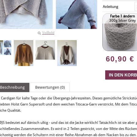
Anleitung
Farbe 1 ändern
300g Silver Grey
Vollbild
60,90
€
Beschreibung
Bewertungen (0)
n Cardigan für kalte Tage oder die Übergangs-Jahreszeiten. Dieses gemütliche Strick
iebten Holst Garn Supersoft und dem weichen Titicaca-Garn verstrickt. Mit dem Titica
iche Qualität.
JS bedeutet auf dänisch ulkig - und das ist die Jacke wirklich! Tatsächlich ist sie abe
schließendes Zusammennähen. Es wird in 2 Teilen gestrickt, von der Mitte des Rücke
eichzeitig werden die Schultern mit einer Reihe Abnahmen ab dem Nacken bis zu den