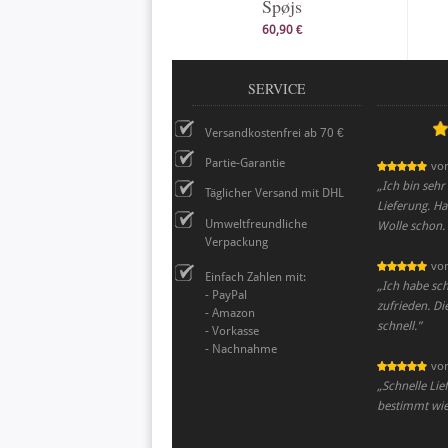
Spøjs
60,90 €
SERVICE
Versandkostenfrei ab 70 €
Partie-Garantie
vo
„
Ich bin sehr
Täglicher Versand mit DHL
Lieferung. Ha
Umweltfreundliche
Wolle schon.
Verpackung
vo
Einfach Zahlen mit:
„
Ich habe sch
- PayPal
zufrieden. Di
- Amazon
schnell.
”
- Vorkasse
- Nachnahme
vo
„
Schnelle Lie
bestimmt wie