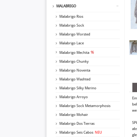
MALABRIGO
Malabrigo Rios
Malabrigo Sock
Malabrigo Worsted
Malabrigo Lace
Malabrigo Mechita
Malabrigo Chunky
Malabrigo Noventa
Malabrigo Washted
Malabrigo Silky Merino
Malabrigo Arroyo
Ei
bel
Malabrigo Sock Metamorphosis
we
Malabrigo Mohair
SPØ
Malabrigo Dos Tierras
ab
Malabrigo Seis Cabos
NEU
gl