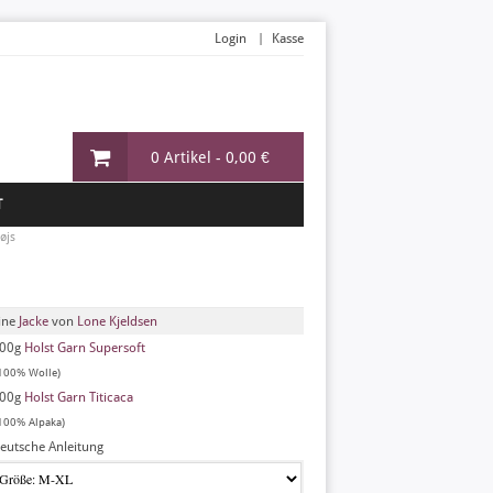
Login
Kasse
0 Artikel -
0,00 €
T
øjs
ine
Jacke
von
Lone Kjeldsen
00g
Holst Garn Supersoft
100% Wolle)
00g
Holst Garn Titicaca
100% Alpaka)
eutsche Anleitung