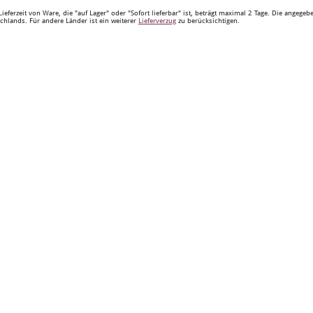
Lieferzeit von Ware, die "auf Lager" oder "Sofort lieferbar" ist, beträgt maximal 2 Tage. Die angege
chlands. Für andere Länder ist ein weiterer
Lieferverzug
zu berücksichtigen.