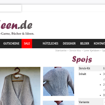
GUTSCHEINE
SALE
NÜTZLICHES
DESIGNER
BILDER
KONTAK
»
»
»
Startseite
Strick-Kits
Lone Kjeldsen
Sp
Spøjs
Strick-Kit
E
Inhalt
3
(
2
(
D
Variante