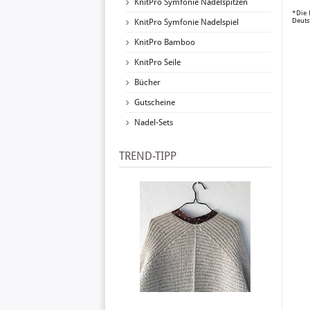
KnitPro Symfonie Nadelspitzen
*Die 
Deuts
KnitPro Symfonie Nadelspiel
KnitPro Bamboo
KnitPro Seile
Bücher
Gutscheine
Nadel-Sets
TREND-TIPP