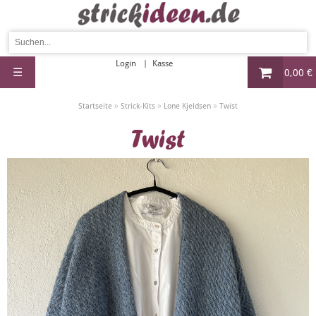
Login
Kasse
☰
0,00 €
»
»
»
Startseite
Strick-Kits
Lone Kjeldsen
Twist
Twist