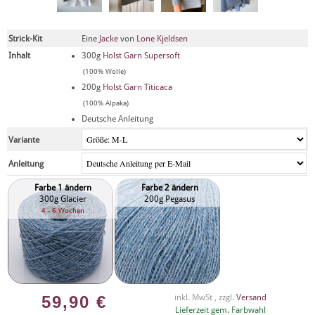
Strick-Kit
Eine
Jacke
von
Lone Kjeldsen
Inhalt
300g
Holst Garn Supersoft
(100% Wolle)
200g
Holst Garn Titicaca
(100% Alpaka)
Deutsche Anleitung
Variante
Anleitung
Farbe 1 ändern
Farbe 2 ändern
300g Glacier
200g Pegasus
4 - 6 Wochen
59,90
€
inkl. MwSt , zzgl.
Versand
Lieferzeit gem. Farbwahl