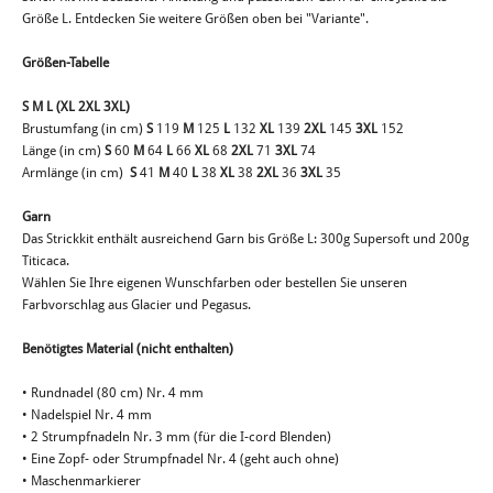
Größe L. Entdecken Sie weitere Größen oben bei "Variante".
Größen-Tabelle
S M L (XL 2XL 3XL)
Brustumfang (in cm)
S
119
M
125
L
132
XL
139
2XL
145
3XL
152
Länge (in cm)
S
60
M
64
L
66
XL
68
2XL
71
3XL
74
Armlänge (in cm)
S
41
M
40
L
38
XL
38
2XL
36
3XL
35
Garn
Das Strickkit enthält ausreichend Garn bis Größe L: 300g Supersoft und 200g
Titicaca.
Wählen Sie Ihre eigenen Wunschfarben oder bestellen Sie unseren
Farbvorschlag aus Glacier und Pegasus.
Benötigtes Material (nicht enthalten)
• Rundnadel (80 cm) Nr. 4 mm
• Nadelspiel Nr. 4 mm
• 2 Strumpfnadeln Nr. 3 mm (für die I-cord Blenden)
• Eine Zopf- oder Strumpfnadel Nr. 4 (geht auch ohne)
• Maschenmarkierer