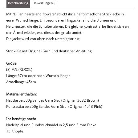
Beschreibung
Bewertungen (0)
Mit "Lillian hearts and flowers" strickt ihr eine formschöne Strickjacke in
eurer Wunschlänge. Ein besonderer Hingucker sind die Blumen und
Herzmuster, die die Schulter zieren. Die gleiche Kontrastfarbe findet sich an
den Ärmel wieder, was dieses design abrundet.
Die Jacke wird von oben nach unten gestrickt.
Strick-Kit mit Original-Garn und deutscher Anleitung.
Größe:
(S) M/L (XL/XXL)
Länge: 67cm oder nach Wunsch länger
Ärmellänge: 45cm
Material enthalten:
Hautfarbe 500g Sandes Garn Sisu (Original: 3082 Brown)
Kontrastfarbe 250g Sandes Garn Sisu (Original: 4513 Pink)
Ihr benötigt noch:
Nadelspiel und Rundstricknadel in 2,5 und 3 mm Dicke
15 Knöpfe