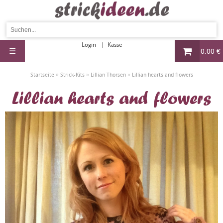
Login
Kasse
☰
0,00 €
»
»
»
Startseite
Strick-Kits
Lillian Thorsen
Lillian hearts and flowers
Lillian hearts and flowers