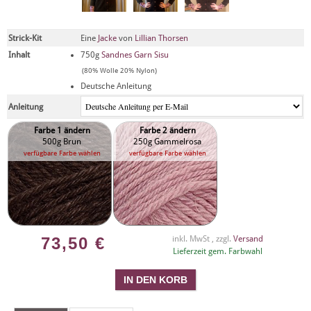
Strick-Kit
Eine
Jacke
von
Lillian Thorsen
Inhalt
750g
Sandnes Garn Sisu
(80% Wolle 20% Nylon)
Deutsche Anleitung
Anleitung
Farbe 1 ändern
Farbe 2 ändern
500g Brun
250g Gammelrosa
verfügbare Farbe wählen
verfügbare Farbe wählen
73,50
€
inkl. MwSt , zzgl.
Versand
Lieferzeit gem. Farbwahl