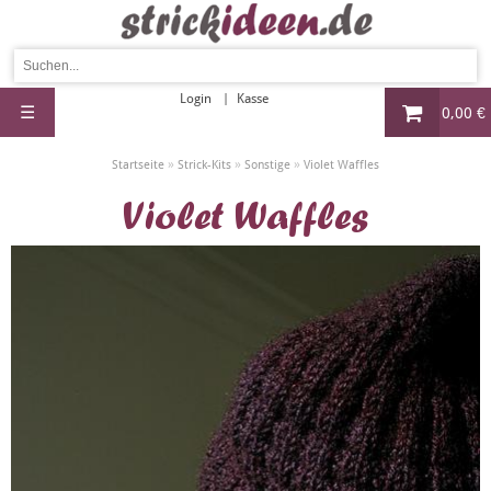
Login
Kasse
☰
0,00 €
»
»
»
Startseite
Strick-Kits
Sonstige
Violet Waffles
Violet Waffles