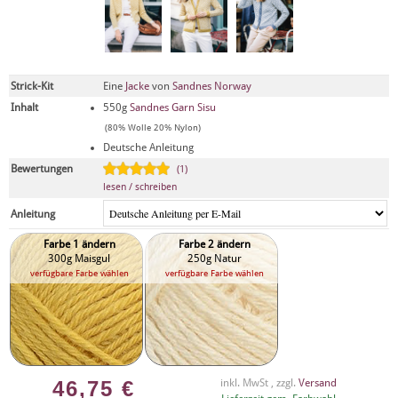
Strick-Kit
Eine
Jacke
von
Sandnes Norway
Inhalt
550g
Sandnes Garn Sisu
(80% Wolle 20% Nylon)
Deutsche Anleitung
Bewertungen
(1)
lesen / schreiben
Anleitung
Farbe 1 ändern
Farbe 2 ändern
300g Maisgul
250g Natur
verfügbare Farbe wählen
verfügbare Farbe wählen
46,75
€
inkl. MwSt , zzgl.
Versand