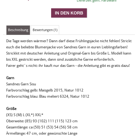
Lieferzeit gem. Farbwahl
Beschreibung
Bewertungen (1)
Die Tage werden wärmer? Dann darf diese Frühlingsjacke nicht fehlen! Strickt
euch die beliebte Blumenjacke von Sandnes Garn in euren Lieblingsfarben!
Strickkit mit deutscher Anleitung und Original-Garn bis Größe L. Modell kann
bis XXL gestrickt werden, dann sind zusätzliche Garne erforderlich.
Fairer geht´s nicht: ihr kauft nur das Garn - die Anleitung gibt es gratis dazu!
Garn
Sandnes Garn Sisu
Farbvorschlag gelb: Maisgelb 2015, Natur 1012
Farbvorschlag blau: Blau meliert 6324, Natur 1012
Größe
(XS) S (M) L (XL*) XXL*
Oberweite: (85) 93 (102) 111 (115) 123 cm
Gesamtlänge: ca (50) 51 (53) 54 (56) 58 cm
Ärmellänge: 47 cm, oder gewünschte Länge