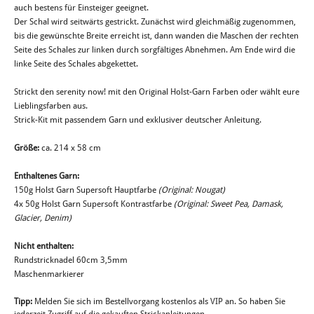
auch bestens für Einsteiger geeignet.
Der Schal wird seitwärts gestrickt. Zunächst wird gleichmäßig zugenommen,
bis die gewünschte Breite erreicht ist, dann wanden die Maschen der rechten
Seite des Schales zur linken durch sorgfältiges Abnehmen. Am Ende wird die
linke Seite des Schales abgekettet.
Strickt den serenity now! mit den Original Holst-Garn Farben oder wählt eure
Lieblingsfarben aus.
Strick-Kit mit passendem Garn und exklusiver deutscher Anleitung.
Größe:
ca. 214 x 58 cm
Enthaltenes Garn:
150g Holst Garn Supersoft Hauptfarbe
(Original: Nougat)
4x 50g Holst Garn Supersoft Kontrastfarbe
(Original: Sweet Pea, Damask,
Glacier, Denim)
Nicht enthalten:
Rundstricknadel 60cm 3,5mm
Maschenmarkierer
Tipp:
Melden Sie sich im Bestellvorgang kostenlos als VIP an. So haben Sie
jederzeit Zugriff auf die gekauften Strickanleitungen.