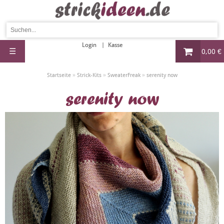
Login
Kasse
☰
0,00 €
»
»
»
Startseite
Strick-Kits
SweaterFreak
serenity now
serenity now