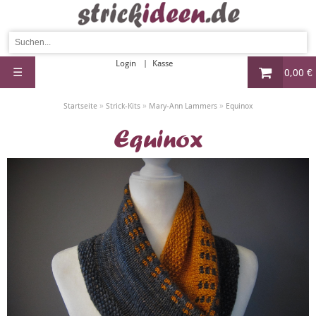
Login
Kasse
☰
0,00 €
»
»
»
Startseite
Strick-Kits
Mary-Ann Lammers
Equinox
Equinox