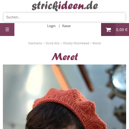
Login
Kasse
☰
0,00 €
»
»
»
Startseite
Strick-Kits
Woolly Wormhead
Meret
Meret