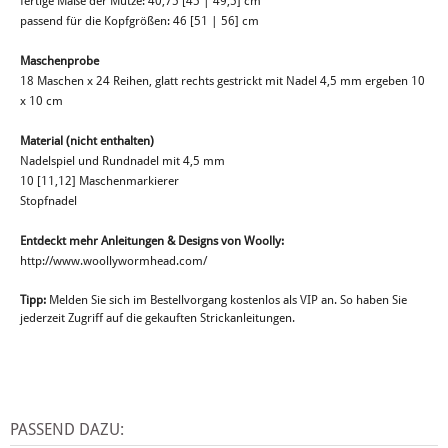
fertige Maße der Mütze: 40,75 [45 | 49,5] cm
passend für die Kopfgrößen: 46 [51 | 56] cm
Maschenprobe
18 Maschen x 24 Reihen, glatt rechts gestrickt mit Nadel 4,5 mm ergeben 10
x 10 cm
Material (nicht enthalten)
Nadelspiel und Rundnadel mit 4,5 mm
10 [11,12] Maschenmarkierer
Stopfnadel
Entdeckt mehr Anleitungen & Designs von Woolly:
http://www.woollywormhead.com/
Tipp:
Melden Sie sich im Bestellvorgang kostenlos als VIP an. So haben Sie
jederzeit Zugriff auf die gekauften Strickanleitungen.
PASSEND DAZU: