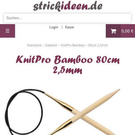
Login
Kasse
☰
0,00 €
»
»
»
Startseite
Zubehör
KnitPro Bamboo
80cm 2,5mm
KnitPro Bamboo 80cm
2,5mm