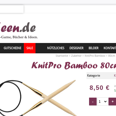
GUTSCHEINE
SALE
NÜTZLICHES
DESIGNER
BILDER
KONTAK
»
»
»
Startseite
Zubehör
KnitPro Bamboo
80cm
KnitPro Bamboo 80
Kategorie
K
8,50
€
i
S