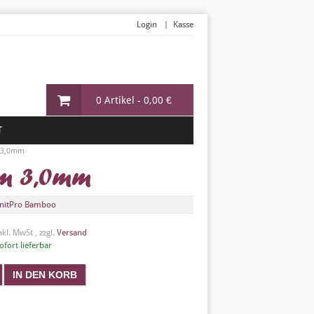
Login
Kasse
0 Artikel -
0,00 €
T
 3,0mm
cm 3,0mm
nitPro Bamboo
nkl. MwSt , zzgl.
Versand
ofort lieferbar