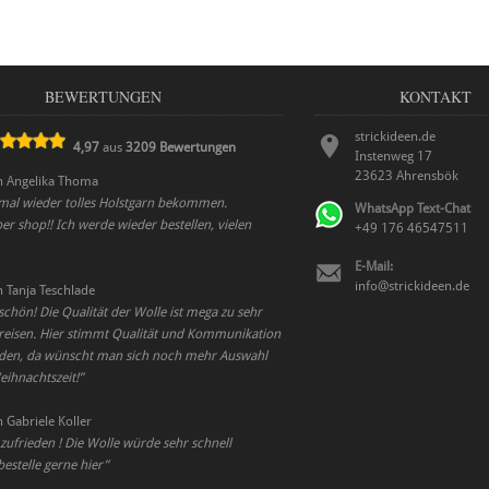
BEWERTUNGEN
KONTAKT
strickideen.de
4,97
aus
3209
Bewertungen
Instenweg 17
23623
Ahrensbök
n
Angelika Thoma
mal wieder tolles Holstgarn bekommen.
WhatsApp Text-Chat
r shop!! Ich werde wieder bestellen, vielen
+49 176 46547511
E-Mail:
info@strickideen.de
n
Tanja Teschlade
schön! Die Qualität der Wolle ist mega zu sehr
eisen. Hier stimmt Qualität und Kommunikation
den, da wünscht man sich noch mehr Auswahl
eihnachtszeit!
”
n
Gabriele Koller
l zufrieden ! Die Wolle würde sehr schnell
 bestelle gerne hier
”