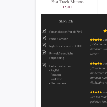
Fast Track Mittens
17,90 €
SERVICE
Versandkostenfrei ab 70 €
Partie-Garantie
vo
„
Habe heute 
Täglicher Versand mit DHL
Rundrum supe
Umweltfreundliche
Dank.
”
Verpackung
vo
Einfach Zahlen mit:
„
Einfach nur 
- PayPal
moderaten Pr
- Amazon
mit dem Kun
- Vorkasse
🤩. Schöne W
- Nachnahme
vo
„
ich bin tota
geliefert. ich