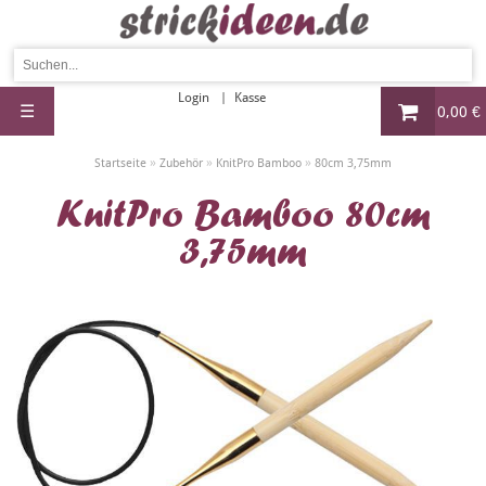
Login
Kasse
☰
0,00 €
»
»
»
Startseite
Zubehör
KnitPro Bamboo
80cm 3,75mm
KnitPro Bamboo 80cm
3,75mm