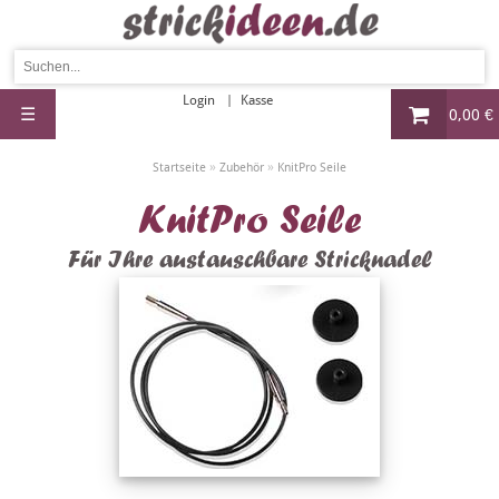
Login
Kasse
☰
0,00 €
»
»
Startseite
Zubehör
KnitPro Seile
KnitPro Seile
Für Ihre austauschbare Stricknadel