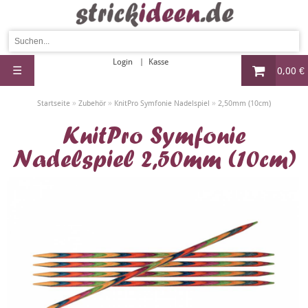
Login
Kasse
☰
0,00 €
»
»
»
Startseite
Zubehör
KnitPro Symfonie Nadelspiel
2,50mm (10cm)
KnitPro Symfonie
Nadelspiel 2,50mm (10cm)