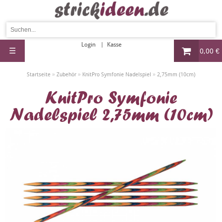
Login
Kasse
☰
0,00 €
»
»
»
Startseite
Zubehör
KnitPro Symfonie Nadelspiel
2,75mm (10cm)
KnitPro Symfonie
Nadelspiel 2,75mm (10cm)