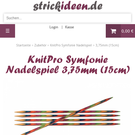
Login
Kasse
☰
0,00 €
»
»
»
Startseite
Zubehör
KnitPro Symfonie Nadelspiel
3,75mm (15cm)
KnitPro Symfonie
Nadelspiel 3,75mm (15cm)