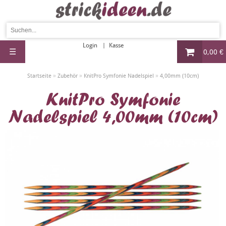
Login
Kasse
☰
0,00 €
»
»
»
Startseite
Zubehör
KnitPro Symfonie Nadelspiel
4,00mm (10cm)
KnitPro Symfonie
Nadelspiel 4,00mm (10cm)