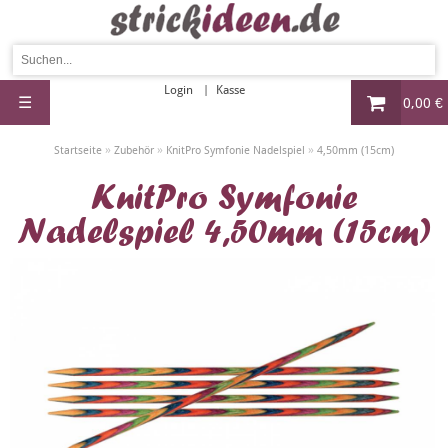
Login
Kasse
☰
0,00 €
»
»
»
Startseite
Zubehör
KnitPro Symfonie Nadelspiel
4,50mm (15cm)
KnitPro Symfonie
Nadelspiel 4,50mm (15cm)