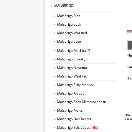
MALABRIGO
Malabrigo Rios
Malabrigo Sock
Malabrigo Worsted
Malabrigo Lace
Malabrigo Mechita
Na
Malabrigo Chunky
Lä
Malabrigo Noventa
Malabrigo Washted
5 
Malabrigo Silky Merino
Malabrigo Arroyo
Malabrigo Sock Metamorphosis
Malabrigo Mohair
*Die 
Deuts
Malabrigo Dos Tierras
Malabrigo Seis Cabos
NEU