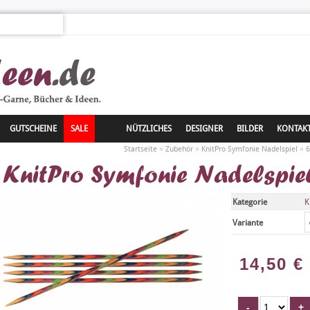
GUTSCHEINE
SALE
NÜTZLICHES
DESIGNER
BILDER
KONTAK
»
»
»
Startseite
Zubehör
KnitPro Symfonie Nadelspiel
6
KnitPro Symfonie Nadelspie
Kategorie
K
Variante
14,50
€