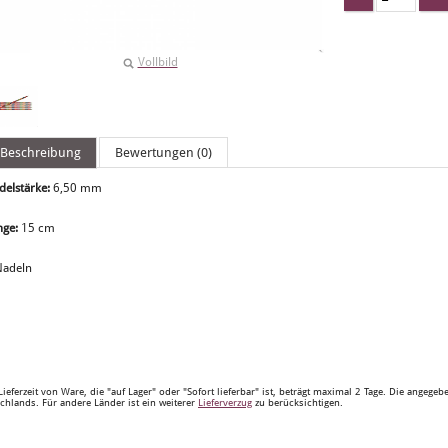
Vollbild
Beschreibung
Bewertungen (0)
delstärke:
6,50 mm
nge:
15 cm
Nadeln
Lieferzeit von Ware, die "auf Lager" oder "Sofort lieferbar" ist, beträgt maximal 2 Tage. Die angege
chlands. Für andere Länder ist ein weiterer
Lieferverzug
zu berücksichtigen.