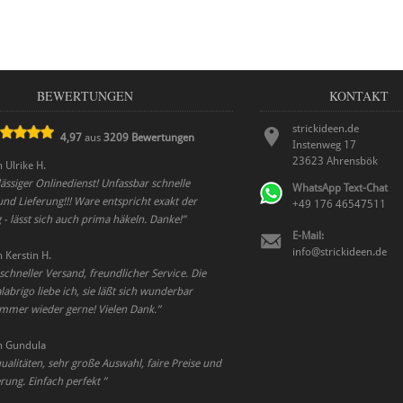
BEWERTUNGEN
KONTAKT
strickideen.de
4,97
aus
3209
Bewertungen
Instenweg 17
23623
Ahrensbök
n
Ulrike H.
ässiger Onlinedienst! Unfassbar schnelle
WhatsApp Text-Chat
nd Lieferung!!! Ware entspricht exakt der
+49 176 46547511
- lässt sich auch prima häkeln. Danke!
”
E-Mail:
info@strickideen.de
n
Kerstin H.
chneller Versand, freundlicher Service. Die
abrigo liebe ich, sie läßt sich wunderbar
Immer wieder gerne! Vielen Dank.
”
n
Gundula
alitäten, sehr große Auswahl, faire Preise und
erung. Einfach perfekt
”