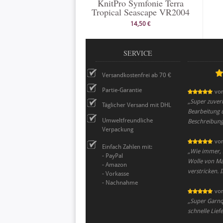
KnitPro Symfonie Terra
Tropical Seascape VR2004
14,50 €
SERVICE
Versandkostenfrei ab 70 €
Partie-Garantie
vo
„
Super zuverl
Täglicher Versand mit DHL
Bearbeitung u
Umweltfreundliche
Beschreibung 
Verpackung
vo
Einfach Zahlen mit:
„
Wie immer, s
- PayPal
Wolle von Mal
- Amazon
verstricken. 
- Vorkasse
- Nachnahme
vo
„
Super Garnqu
schnelle Lief