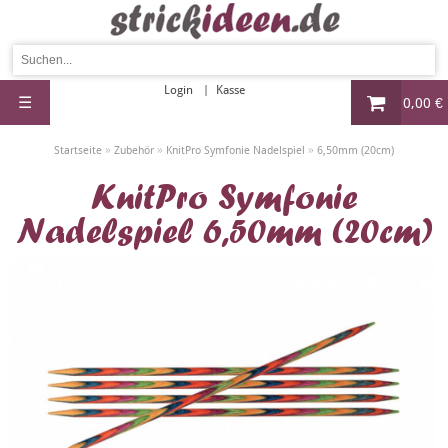
Login
Kasse
☰
0,00 €
»
»
»
Startseite
Zubehör
KnitPro Symfonie Nadelspiel
6,50mm (20cm)
KnitPro Symfonie
Nadelspiel 6,50mm (20cm)