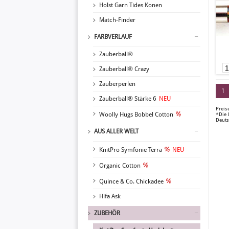
Holst Garn Tides Konen
Match-Finder
FARBVERLAUF
Zauberball®
Zauberball® Crazy
Zauberperlen
1
Zauberball® Stärke 6
NEU
Preis
Woolly Hugs Bobbel Cotton
*Die 
Deuts
AUS ALLER WELT
KnitPro Symfonie Terra
NEU
Organic Cotton
Quince & Co. Chickadee
Hifa Ask
ZUBEHÖR