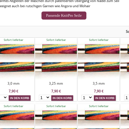
anftes Abgleiten der Maschen durch patentierten Übergang von Nadel zum Seil
eeignet auch bei rutschigen Garnen wie Angora und Mohair
Passende KnitPro Seile
So
Sofort lieferbar
Sofort lieferbar
Sofort lieferbar
3,0 mm
3,25 mm
3,5 mm
7,90
€
7,90
€
7,90
€
Sofort lieferbar
Sofort lieferbar
Sofort lieferbar