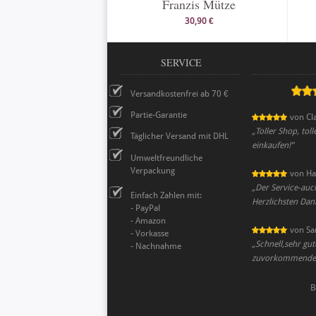
Franzis Mütze
30,90 €
SERVICE
Versandkostenfrei ab 70 €
Partie-Garantie
von
Cl
„
Toller Shop, tol
Täglicher Versand mit DHL
einkaufen!
”
Umweltfreundliche
Verpackung
von
Ha
„
Der Service-auc
Einfach Zahlen mit:
Herzlichsten Dan
- PayPal
- Amazon
von
Sa
- Vorkasse
„
Schnell,sehr gu
- Nachnahme
zuvorkommender 
B