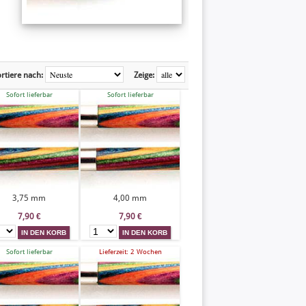
rtiere nach:
Zeige:
Sofort lieferbar
Sofort lieferbar
3,75 mm
4,00 mm
7,90
€
7,90
€
Sofort lieferbar
Lieferzeit: 2 Wochen