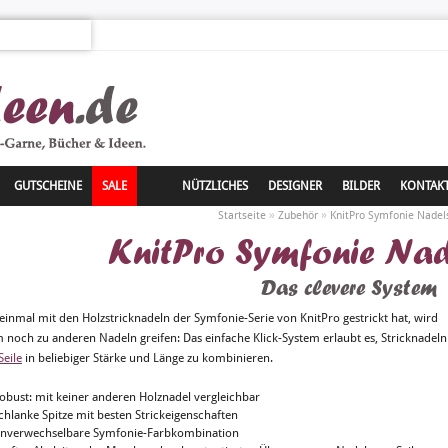
GUTSCHEINE
SALE
NÜTZLICHES
DESIGNER
BILDER
KONTAK
»
»
Startseite
Zubehör
KnitPro Symfonie Nadel
KnitPro Symfonie Nad
Das clevere System
einmal mit den Holzstricknadeln der Symfonie-Serie von KnitPro gestrickt hat, wird
 noch zu anderen Nadeln greifen: Das einfache Klick-System erlaubt es, Stricknadeln
Seile
in beliebiger Stärke und Länge zu kombinieren.
obust: mit keiner anderen Holznadel vergleichbar
chlanke Spitze mit besten Strickeigenschaften
nverwechselbare Symfonie-Farbkombination