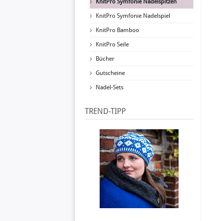
KnitPro Symfonie Nadelspitzen
KnitPro Symfonie Nadelspiel
KnitPro Bamboo
KnitPro Seile
Bücher
Gutscheine
Nadel-Sets
TREND-TIPP