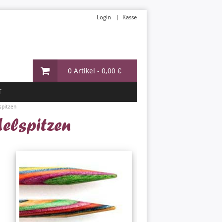
Login
Kasse
0 Artikel -
0,00 €
T
spitzen
elspitzen