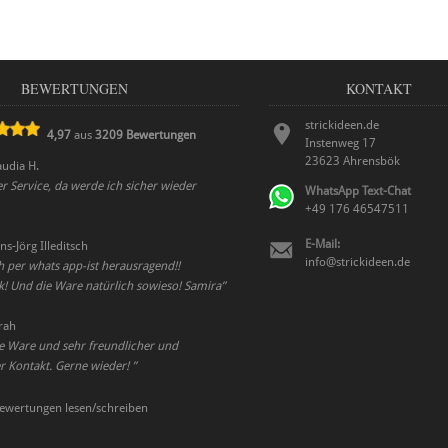
BEWERTUNGEN
KONTAKT
strickideen.de
4,97
aus
3209
Bewertungen
Instenweg 17
23623
Ahrensbök
audia H.
ler Service, da werde ich sicher wieder
WhatsApp Text-Chat
+49 176 46547511
E-Mail:
ns-Jörg Illeditsch
info@strickideen.de
h per whats app-ist herausragend!!
k! Und die Ware natürlich sowieso! Samira
”
rah
te Ware und sehr freundlicher und
Kontakt. Gerne wieder!
”
ewertungen lesen/schreiben