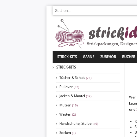
STRICK-KITS
GARNE
ZUBEHÖR
BÜCHER
STRICK-KITS
Tücher & Schals
(78)
Pullover
(32)
Jacken & Mäntel
(37)
Wer 
kaum
Mützen
(10)
und
Westen
(2)
R
Handschuhe, Stulpen
(6)
S
U
Socken
(3)