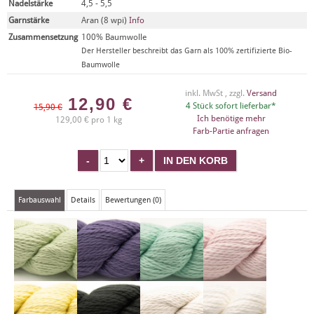
Nadelstärke
4,5 - 5,5
Garnstärke
Aran (8 wpi)
Info
Zusammensetzung
100% Baumwolle
Der Hersteller beschreibt das Garn als 100% zertifizierte Bio-
Baumwolle
inkl. MwSt , zzgl.
Versand
12,90
€
4 Stück sofort lieferbar*
15,90 €
Ich benötige mehr
129,00 € pro 1 kg
Farb-Partie anfragen
Farbauswahl
Details
Bewertungen (0)