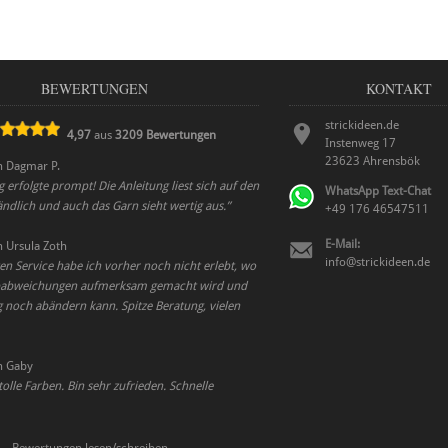
BEWERTUNGEN
KONTAKT
strickideen.de
4,97
aus
3209
Bewertungen
Instenweg 17
23623
Ahrensbök
n
Dagmar P.
g erfolgte prompt! Die Anleitung liest sich auf den
WhatsApp Text-Chat
tändlich und auch das Garn sieht wertig aus.
”
+49 176 46547511
E-Mail:
n
Ursula Zoth
info@strickideen.de
en Service habe ich vorher noch nicht erlebt, wo
babweichungen aufmerksam gemacht wird und
g noch abändern kann. Spitze Beratung, vielen
n
Gaby
tolle Farben. Bin sehr zufrieden. Schnelle