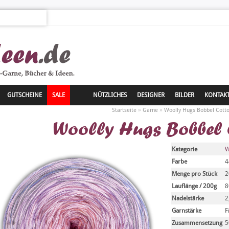
GUTSCHEINE
SALE
NÜTZLICHES
DESIGNER
BILDER
KONTAK
»
»
Startseite
Garne
Woolly Hugs Bobbel Cott
Woolly Hugs Bobbel 
Kategorie
W
Farbe
4
Menge pro Stück
2
Lauflänge / 200g
8
Nadelstärke
2
Garnstärke
F
Zusammensetzung
5