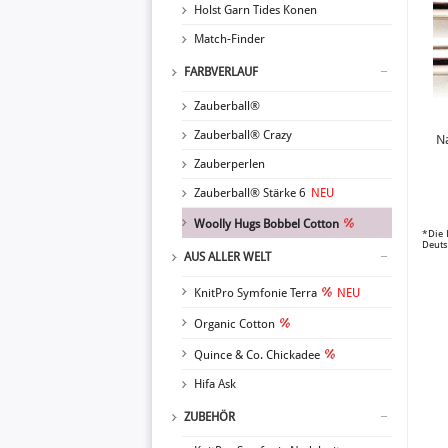
Holst Garn Tides Konen
Match-Finder
FARBVERLAUF
Zauberball®
Zauberball® Crazy
N
Zauberperlen
Zauberball® Stärke 6
NEU
Woolly Hugs Bobbel Cotton
*Die 
Deuts
AUS ALLER WELT
KnitPro Symfonie Terra
NEU
Organic Cotton
Quince & Co. Chickadee
Hifa Ask
ZUBEHÖR