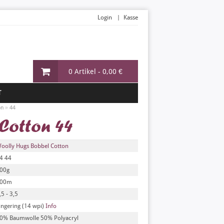
Login
Kasse
0 Artikel -
0,00 €
T
»
on
44
Cotton 44
oolly Hugs Bobbel Cotton
4 44
00g
00m
,5 - 3,5
ingering (14 wpi)
Info
0% Baumwolle 50% Polyacryl