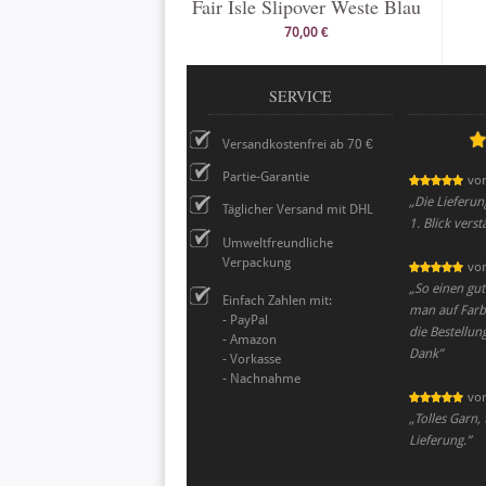
Fair Isle Slipover Weste Blau
70,00 €
SERVICE
Versandkostenfrei ab 70 €
Partie-Garantie
vo
„
Die Lieferun
Täglicher Versand mit DHL
1. Blick vers
Umweltfreundliche
Verpackung
vo
„
So einen gut
Einfach Zahlen mit:
man auf Far
- PayPal
die Bestellun
- Amazon
Dank
”
- Vorkasse
- Nachnahme
vo
„
Tolles Garn, 
Lieferung.
”