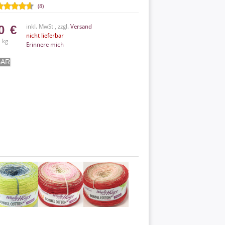
(8)
40
€
inkl. MwSt , zzgl.
Versand
nicht lieferbar
 kg
Erinnere mich