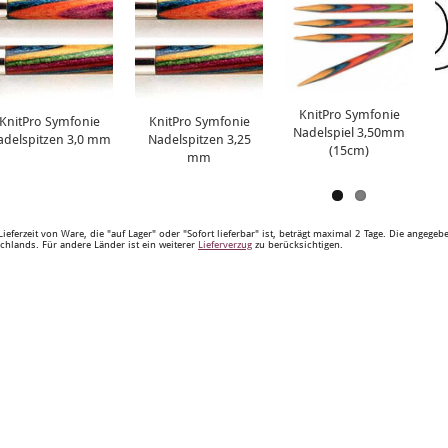
KnitPro Symfonie
KnitPro Symfonie
KnitPro Symfonie
Nadelspiel 3,50mm
adelspitzen 3,0 mm
Nadelspitzen 3,25
(15cm)
mm
Lieferzeit von Ware, die "auf Lager" oder "Sofort lieferbar" ist, beträgt maximal 2 Tage. Die angege
chlands. Für andere Länder ist ein weiterer
Lieferverzug
zu berücksichtigen.