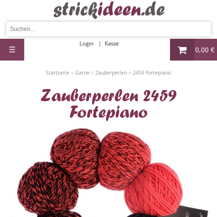
Login
Kasse
☰
0,00 €
»
»
»
Startseite
Garne
Zauberperlen
2459 Fortepiano
Zauberperlen 2459
Fortepiano