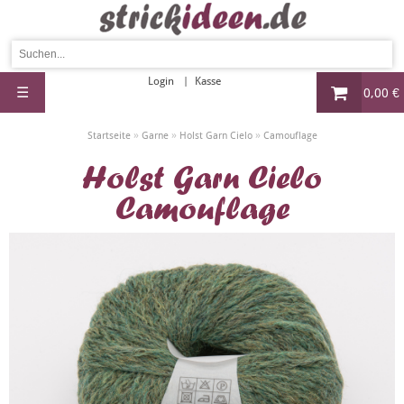
Login
Kasse
☰
0,00 €
»
»
»
Startseite
Garne
Holst Garn Cielo
Camouflage
Holst Garn Cielo
Camouflage