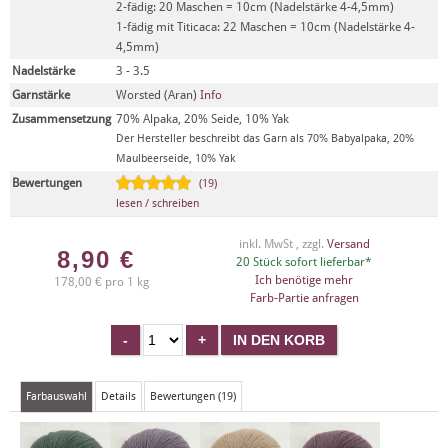
2-fädig: 20 Maschen = 10cm (Nadelstärke 4-4,5mm)
1-fädig mit Titicaca: 22 Maschen = 10cm (Nadelstärke 4-
4,5mm)
Nadelstärke
3 - 3.5
Garnstärke
Worsted (Aran)
Info
Zusammensetzung
70% Alpaka, 20% Seide, 10% Yak
Der Hersteller beschreibt das Garn als 70% Babyalpaka, 20%
Maulbeerseide, 10% Yak
Bewertungen
(19)
lesen / schreiben
inkl. MwSt , zzgl.
Versand
8,90
€
20 Stück sofort lieferbar*
Ich benötige mehr
178,00 € pro 1 kg
Farb-Partie anfragen
Farbauswahl
Details
Bewertungen (19)