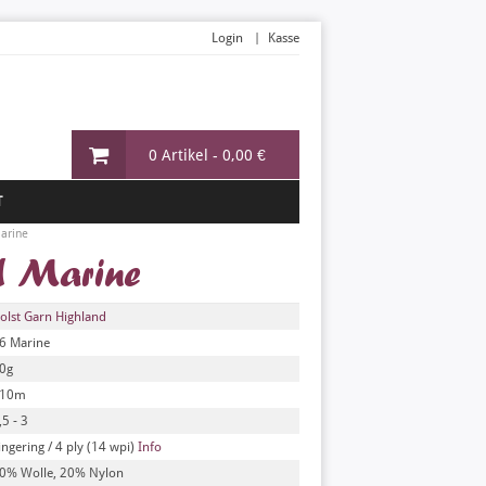
Login
Kasse
0 Artikel -
0,00 €
T
arine
d Marine
olst Garn Highland
6 Marine
0g
10m
,5 - 3
ingering / 4 ply (14 wpi)
Info
0% Wolle, 20% Nylon