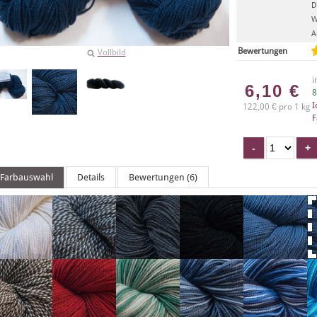
D
W
A
Bewertungen
Vollbild
i
6,10
€
8
I
122,00 € pro 1 kg
F
Farbauswahl
Details
Bewertungen (6)
X