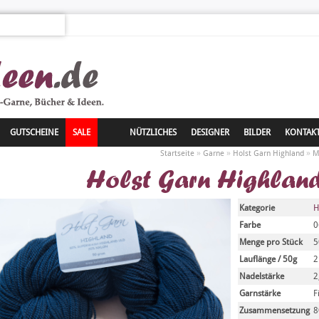
GUTSCHEINE
SALE
NÜTZLICHES
DESIGNER
BILDER
KONTAK
»
»
»
Startseite
Garne
Holst Garn Highland
M
Holst Garn Highlan
Kategorie
H
Farbe
0
Menge pro Stück
5
Lauflänge / 50g
2
Nadelstärke
2
Garnstärke
F
Zusammensetzung
8