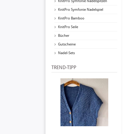
KnitPro Symfonie Nadelspitzen
KnitPro Symfonie Nadelspiel
KnitPro Bamboo
KnitPro Seile
Bücher
Gutscheine
Nadel-Sets
TREND-TIPP