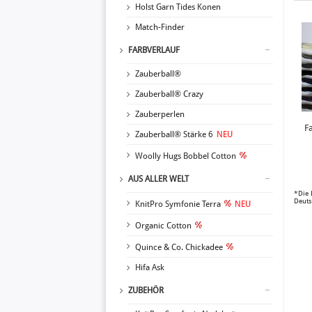
Holst Garn Tides Konen
Match-Finder
FARBVERLAUF
Zauberball®
Zauberball® Crazy
Zauberperlen
F
Zauberball® Stärke 6
NEU
Woolly Hugs Bobbel Cotton
AUS ALLER WELT
*Die 
Deuts
KnitPro Symfonie Terra
NEU
Organic Cotton
Quince & Co. Chickadee
Hifa Ask
ZUBEHÖR