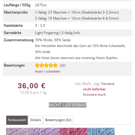
Lauflänge / 500g
2875m
Maschenprobe
1-fädig: 25 Maschen = 10cm (Nadelstärke 3-3,5mm)
2-fädig: 16 Maschen = 10cm (Nadelstärke 4-4,5mm)
Nadelstärke
3 - 3.5
Garnstärke
Light Fingering / 2-fädig
Info
Zusammensetzung
70% Wolle, 30% Seide
Der Hersteller beschreibt das Garn als 70% Reine Schurwolle,
30% Seide
Alle Holst Garne stammen aus mulesing-freien Quellen.
Bewertungen
(32)
lesen / schreiben
36,00
€
inkl. MwSt , zzgl.
Versand
nicht lieferbar
72,00 € pro 1 kg
Erinnere mich
Farbauswahl
Details
Bewertungen (32)