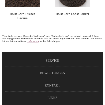
Holst Garn Titicaca
Holst Garn Coast Conker
Havana
*Die Lieferzeit von Ware, die "auf Lager" oder "Sofort lieferbar" ist, beträgt maximal 2 Tage.
Die angegebenen Lieferzeiten beziehen sich auf Lieferung innerhalb Deutschlands. Für andere
Länder ist ein weiterer
Lieferverzug
zu berücksichtigen.
SERVICE
BEWERTUNGEN
KONTAKT
LINKS