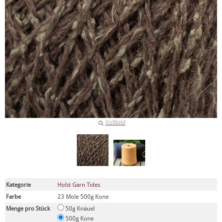
Vollbild
Kategorie
Holst Garn Tides
Farbe
23 Mole 500g Kone
Menge pro Stück
50g Knäuel
500g Kone