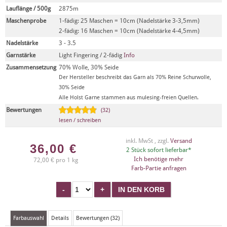
Lauflänge / 500g
2875m
Maschenprobe
1-fädig: 25 Maschen = 10cm (Nadelstärke 3-3,5mm)
2-fädig: 16 Maschen = 10cm (Nadelstärke 4-4,5mm)
Nadelstärke
3 - 3.5
Garnstärke
Light Fingering / 2-fädig
Info
Zusammensetzung
70% Wolle, 30% Seide
Der Hersteller beschreibt das Garn als 70% Reine Schurwolle,
30% Seide
Alle Holst Garne stammen aus mulesing-freien Quellen.
Bewertungen
(32)
lesen / schreiben
inkl. MwSt , zzgl.
Versand
36,00
€
2 Stück sofort lieferbar*
Ich benötige mehr
72,00 € pro 1 kg
Farb-Partie anfragen
Farbauswahl
Details
Bewertungen (32)