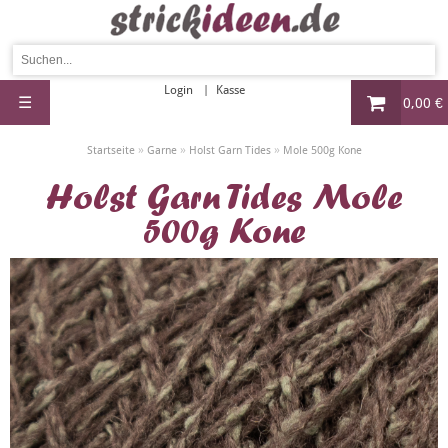
Login
Kasse
☰
0,00 €
»
»
»
Startseite
Garne
Holst Garn Tides
Mole 500g Kone
Holst Garn Tides Mole
500g Kone