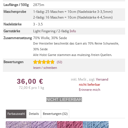
Lauflänge / 500g
2875m
Maschenprobe
1-fädig: 25 Maschen = 10cm (Nadelstärke 3-3,5mm)
2-fädig: 16 Maschen = 10cm (Nadelstärke 4-4,5mm)
Nadelstärke
3 - 3.5
Garnstärke
Light Fingering / 2-fädig
Info
Zusammensetzung
70% Wolle, 30% Seide
Der Hersteller beschreibt das Garn als 70% Reine Schurwolle,
30% Seide
Alle Holst Garne stammen aus mulesing-freien Quellen.
Bewertungen
(32)
lesen / schreiben
36,00
€
inkl. MwSt , zzgl.
Versand
nicht lieferbar
72,00 € pro 1 kg
Erinnere mich
Farbauswahl
Details
Bewertungen (32)