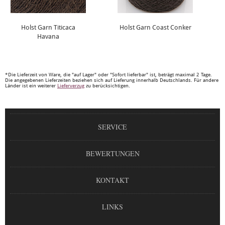
Holst Garn Titicaca
Holst Garn Coast Conker
Havana
*Die Lieferzeit von Ware, die "auf Lager" oder "Sofort lieferbar" ist, beträgt maximal 2 Tage.
Die angegebenen Lieferzeiten beziehen sich auf Lieferung innerhalb Deutschlands. Für andere
Länder ist ein weiterer
Lieferverzug
zu berücksichtigen.
SERVICE
BEWERTUNGEN
KONTAKT
LINKS