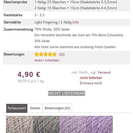
Maschenprobe
1-fädig: 25 Maschen = 10cm (Nadelstärke 3-3,5mm)
2-fädig: 16 Maschen = 10cm (Nadelstärke 4-4,5mm)
Nadelstärke
3 - 3.5
Garnstärke
Light Fingering / 2-fädig
Info
Zusammensetzung
70% Wolle, 30% Seide
Der Hersteller beschreibt das Garn als 70% Reine Schurwolle,
30% Seide
Alle Holst Garne stammen aus mulesing-freien Quellen.
Bewertungen
(32)
lesen / schreiben
4,90
€
inkl. MwSt , zzgl.
Versand
nicht lieferbar
98,00 € pro 1 kg
Erinnere mich
Farbauswahl
Details
Bewertungen (32)