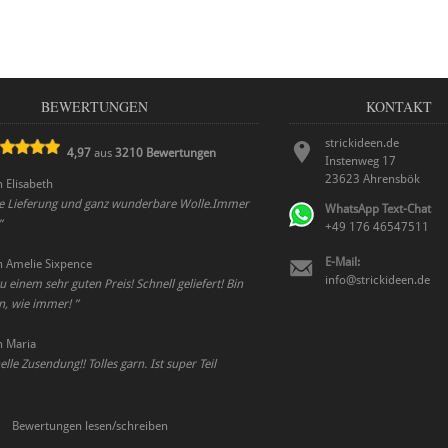
BEWERTUNGEN
KONTAKT
strickideen.de
4,97
aus
3210
Bewertungen
Instenweg 17
23623
Ahrensbök
n
Elisabeth
le Lieferung und ganz wunderbare Wolle.Immer
WhatsApp Text-Chat
”
+49 176 46547511
E-Mail:
n
Amelie Sixpence
info@strickideen.de
u einem sehr guten Preis! Schnell geliefert! Bin
en, wie immer!
”
n
Maria
lle Zusendung!! Tolles garn. Ist super Teil
Bewertungen lesen/schreiben