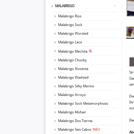
MALABRIGO
Malabrigo Rios
Malabrigo Sock
Malabrigo Worsted
Malabrigo Lace
Malabrigo Mechita
Malabrigo Chunky
Malabrigo Noventa
Str
Malabrigo Washted
Ga
sa
Malabrigo Silky Merino
Malabrigo Arroyo
Di
Ih
Malabrigo Sock Metamorphosis
mi
Malabrigo Mohair
Das
Malabrigo Dos Tierras
Malabrigo Seis Cabos
NEU
Ab