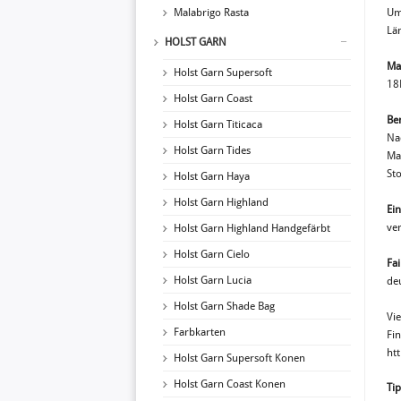
Malabrigo Rasta
Um
Lä
HOLST GARN
Ma
Holst Garn Supersoft
18
Holst Garn Coast
Ben
Holst Garn Titicaca
Na
Holst Garn Tides
Ma
St
Holst Garn Haya
Holst Garn Highland
Ei
ve
Holst Garn Highland Handgefärbt
Holst Garn Cielo
Fai
Holst Garn Lucia
de
Holst Garn Shade Bag
Vi
Farbkarten
Fi
ht
Holst Garn Supersoft Konen
Holst Garn Coast Konen
Tip