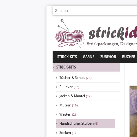
STRICK-KITS
GARNE
ZUBEHÖR
BÜCHER
STRICK-KITS
Tücher & Schals
(78)
Pullover
(32)
Jacken & Mäntel
(37)
Mützen
(10)
Westen
(2)
Handschuhe, Stulpen
(6)
Socken
(3)