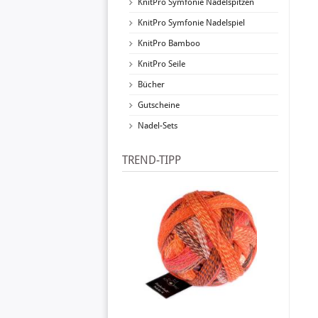
KnitPro Symfonie Nadelspitzen
KnitPro Symfonie Nadelspiel
KnitPro Bamboo
KnitPro Seile
Bücher
Gutscheine
Nadel-Sets
TREND-TIPP