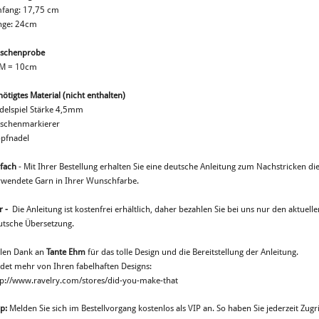
fang: 17,75 cm
nge: 24cm
schenprobe
M = 10cm
ötigtes Material (nicht enthalten)
delspiel Stärke 4,5mm
schenmarkierer
opfnadel
nfach
- Mit Ihrer Bestellung erhalten Sie eine deutsche Anleitung zum Nachstricken die
rwendete Garn in Ihrer Wunschfarbe.
r -
Die Anleitung ist kostenfrei erhältlich, daher bezahlen Sie bei uns nur den aktuelle
utsche Übersetzung.
elen Dank an
Tante Ehm
für das tolle Design und die Bereitstellung der Anleitung.
ndet mehr von Ihren fabelhaften Designs:
tp://www.ravelry.com/stores/did-you-make-that
p:
Melden Sie sich im Bestellvorgang kostenlos als VIP an. So haben Sie jederzeit Zugri