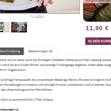
verfügbare Farbe wähl
Vollbild
11,90
€
Beschreibung
Bewertungen (0)
icken Sie mit dieser auch bei Einsteigern beliebten Anleitung ein Paar vielseitig ein
rn wird Sie durch kalte Winter und windige Frühlingstage begleiten, bleibt dabei aus
nft im Tragekomfort.
e prächtige Farbauswahl des verwendeten Malabrigo Merino Worsted ermöglicht es Ih
ren Vorstellungen zu kreieren und ermöglicht einen unifarbenen Look in höhster Qua
t den abwechslungsreichen Mischfarben.
 Garn ist ausreichend für 2 Paar Stulpen.
messungen ca.