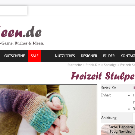
GUTSCHEINE
SALE
NÜTZLICHES
DESIGNER
BILDER
KONTAK
»
»
»
Startseite
Strick-Kits
Sonstige
Freizeit S
Freizeit Stulp
Strick-Kit
H
Inhalt
1
(
D
Anleitung
Farbe 1 ändern
100g Navidad