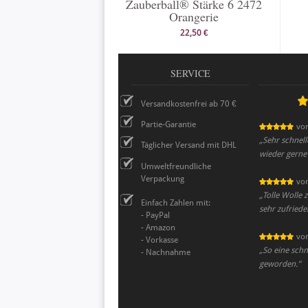
Zauberball® Stärke 6 2472
Orangerie
22,50 €
SERVICE
Versandkostenfrei ab 70 €
Partie-Garantie
vo
„
Sehr schnel
Täglicher Versand mit DHL
wieder gerne
Umweltfreundliche
Verpackung
vo
„
Tolle Wolle z
Einfach Zahlen mit:
sehr zufried
- PayPal
- Amazon
vo
- Vorkasse
„
So eine schne
- Nachnahme
geworden.
”