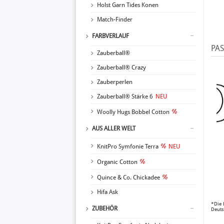
Holst Garn Tides Konen
Match-Finder
FARBVERLAUF
PA
Zauberball®
Zauberball® Crazy
Zauberperlen
Zauberball® Stärke 6
NEU
Woolly Hugs Bobbel Cotton
AUS ALLER WELT
KnitPro Symfonie Terra
NEU
Organic Cotton
Quince & Co. Chickadee
Hifa Ask
*Die 
ZUBEHÖR
Deuts