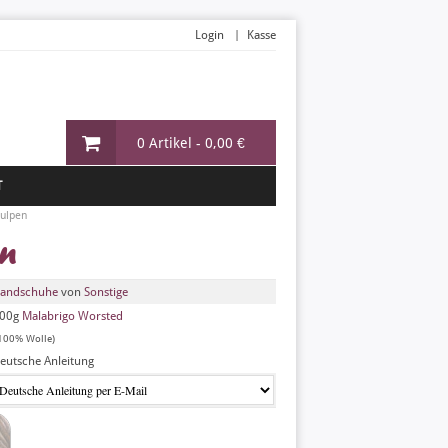
Login
Kasse
0 Artikel -
0,00 €
T
tulpen
en
andschuhe
von
Sonstige
00g
Malabrigo Worsted
100% Wolle)
eutsche Anleitung