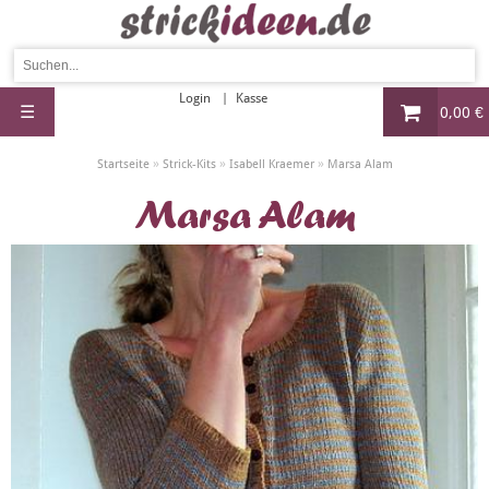
Login
Kasse
☰
0,00 €
»
»
»
Startseite
Strick-Kits
Isabell Kraemer
Marsa Alam
Marsa Alam