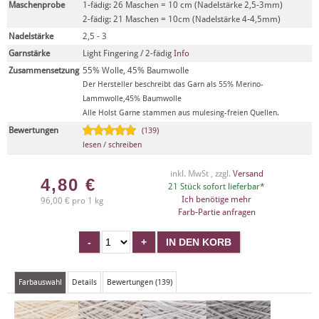
Maschenprobe
1-fädig: 26 Maschen = 10 cm (Nadelstärke 2,5-3mm)
2-fädig: 21 Maschen = 10cm (Nadelstärke 4-4,5mm)
Nadelstärke
2,5 - 3
Garnstärke
Light Fingering / 2-fädig
Info
Zusammensetzung
55% Wolle, 45% Baumwolle
Der Hersteller beschreibt das Garn als 55% Merino-
Lammwolle,45% Baumwolle
Alle Holst Garne stammen aus mulesing-freien Quellen.
Bewertungen
(139)
lesen / schreiben
inkl. MwSt , zzgl.
Versand
4,80
€
21 Stück sofort lieferbar*
Ich benötige mehr
96,00 € pro 1 kg
Farb-Partie anfragen
Farbauswahl
Details
Bewertungen (139)