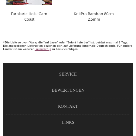
Farbkarte Holst Garn
KnitPro Bamboo 80cm
Coast
2,5mm
*Die Lieferzeit von Ware, die "auf Lager" oder "Sofort lieferbar" ist, beträgt maximal 2 Tage.
Die angegebenen Lieferzeiten beziehen sich auf Lieferung innerhalb Deutschlands. Für andere
Länder ist ein weiterer
Lieferverzug
zu berücksichtigen.
SERVICE
BEWERTUNGEN
KONTAKT
LINKS