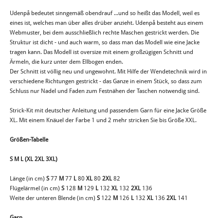
Udenpå bedeutet sinngemäß obendrauf ...und so heißt das Modell, weil es
eines ist, welches man über alles drüber anzieht. Udenpå besteht aus einem
Webmuster, bei dem ausschließlich rechte Maschen gestrickt werden. Die
Struktur ist dicht - und auch warm, so dass man das Modell wie eine Jacke
tragen kann. Das Modell ist oversize mit einem großzügigen Schnitt und
Ärmeln, die kurz unter dem Ellbogen enden.
Der Schnitt ist völlig neu und ungewohnt. Mit Hilfe der Wendetechnik wird in
verschiedene Richtungen gestrickt - das Ganze in einem Stück, so dass zum
Schluss nur Nadel und Faden zum Festnähen der Taschen notwendig sind.
Strick-Kit mit deutscher Anleitung und passendem Garn für eine Jacke Größe
XL. Mit einem Knäuel der Farbe 1 und 2 mehr stricken Sie bis Größe XXL.
Größen-Tabelle
S M L (XL 2XL 3XL)
Länge (in cm)
S
77
M
77
L
80
XL
80
2XL
82
Flügelärmel (in cm)
S
128
M
129
L
132
XL
132
2XL
136
Weite der unteren Blende (in cm)
S
122
M
126
L
132
XL
136
2XL
141
Garn