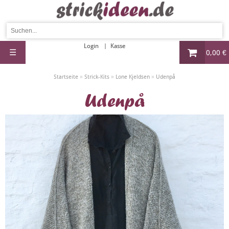
Login
Kasse
☰
0,00 €
»
»
»
Startseite
Strick-Kits
Lone Kjeldsen
Udenpå
Udenpå