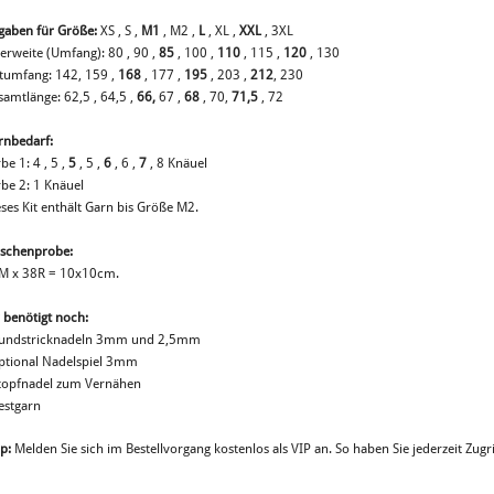
gaben für Größe:
XS , S ,
M1
, M2 ,
L
, XL ,
XXL
, 3XL
erweite (Umfang): 80 , 90 ,
85
, 100 ,
110
, 115 ,
120
, 130
tumfang: 142, 159 ,
168
, 177 ,
195
, 203 ,
212
, 230
samtlänge: 62,5 , 64,5 ,
66,
67 ,
68
, 70,
71,5
, 72
rnbedarf:
be 1: 4 , 5 ,
5
, 5 ,
6
, 6 ,
7
, 8 Knäuel
rbe 2: 1 Knäuel
eses Kit enthält Garn bis Größe M2.
schenprobe:
M x 38R = 10x10cm.
 benötigt noch:
Rundstricknadeln 3mm und 2,5mm
optional Nadelspiel 3mm
Stopfnadel zum Vernähen
estgarn
p:
Melden Sie sich im Bestellvorgang kostenlos als VIP an. So haben Sie jederzeit Zugri