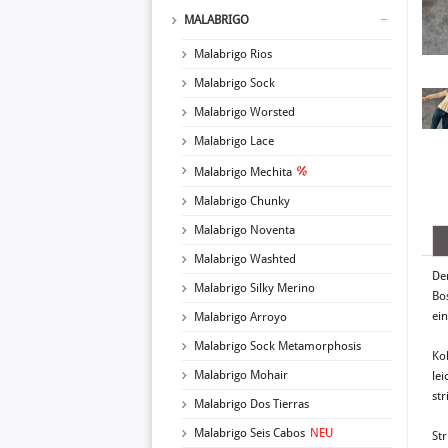
MALABRIGO
Malabrigo Rios
Malabrigo Sock
Malabrigo Worsted
Malabrigo Lace
Malabrigo Mechita
Malabrigo Chunky
Malabrigo Noventa
Malabrigo Washted
De
Malabrigo Silky Merino
Bo
ei
Malabrigo Arroyo
Malabrigo Sock Metamorphosis
Ko
Malabrigo Mohair
lei
str
Malabrigo Dos Tierras
Malabrigo Seis Cabos
NEU
St