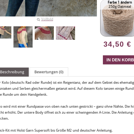
Farbe 1 ändern
250g Oatmeal
Vollbild
34,50
€
Beschreibung
Bewertungen (0)
r Kolo (deutsch: Rad oder Runde) ist ein Reigentanz, der auf dem Gebiet des ehemal
sniaken und Serben gleichermaßen getanzt wird. Auf diesem Kolo tanzen einige Rund
ne Runde um dein Handgelenk.
lo wird mit einer Rundpasse von oben nach unten gestrickt – ganz ohne Nähte. Die hi
cht erhöht. Der untere Body öffnet sich zu einer schwingenden A-Linie. Die Anleitung
icken.
rick-Kit mit Holst Garn Supersoft bis Größe M2 und deutscher Anleitung.