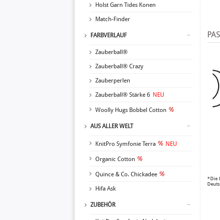
Holst Garn Tides Konen
Match-Finder
PA
FARBVERLAUF
Zauberball®
Zauberball® Crazy
Zauberperlen
Zauberball® Stärke 6
NEU
Woolly Hugs Bobbel Cotton
AUS ALLER WELT
KnitPro Symfonie Terra
NEU
Organic Cotton
Quince & Co. Chickadee
*Die 
Deuts
Hifa Ask
ZUBEHÖR