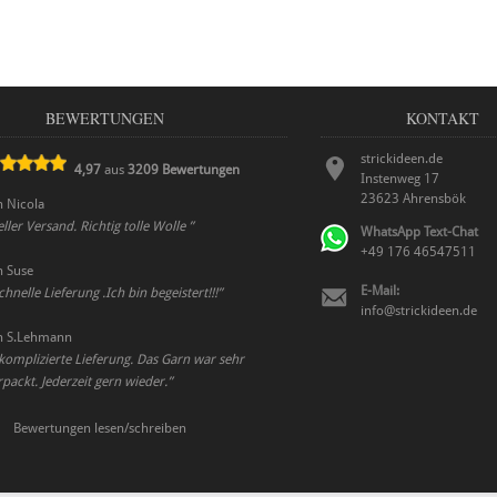
BEWERTUNGEN
KONTAKT
strickideen.de
4,97
aus
3209
Bewertungen
Instenweg 17
23623
Ahrensbök
n
Nicola
ler Versand. Richtig tolle Wolle
”
WhatsApp Text-Chat
+49 176 46547511
n
Suse
E-Mail:
hnelle Lieferung .Ich bin begeistert!!!
”
info@strickideen.de
n
S.Lehmann
komplizierte Lieferung. Das Garn war sehr
ackt. Jederzeit gern wieder.
”
Bewertungen lesen/schreiben