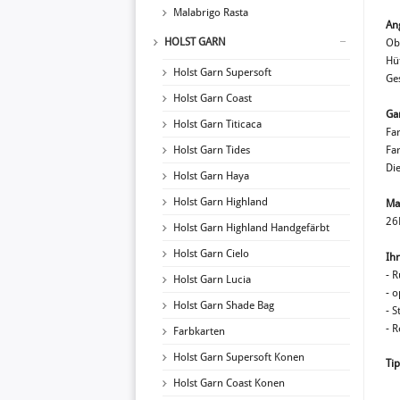
Malabrigo Rasta
An
HOLST GARN
Ob
Hü
Holst Garn Supersoft
Ge
Holst Garn Coast
Ga
Holst Garn Titicaca
Far
Holst Garn Tides
Fa
Di
Holst Garn Haya
Holst Garn Highland
Ma
26
Holst Garn Highland Handgefärbt
Holst Garn Cielo
Ihr
- 
Holst Garn Lucia
- 
Holst Garn Shade Bag
- 
- R
Farbkarten
Holst Garn Supersoft Konen
Tip
Holst Garn Coast Konen