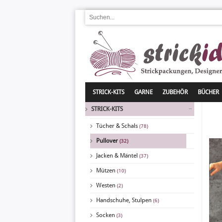
STRICK-KITS
GARNE
ZUBEHÖR
BÜCHER
STRICK-KITS
Tücher & Schals
(78)
Pullover
(32)
Jacken & Mäntel
(37)
Mützen
(10)
Westen
(2)
Handschuhe, Stulpen
(6)
Socken
(3)