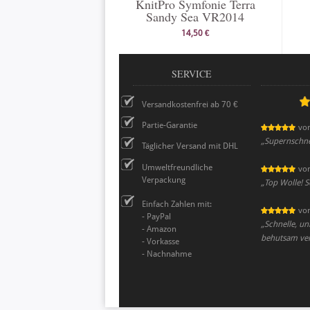
KnitPro Symfonie Terra
Sandy Sea VR2014
14,50 €
SERVICE
Versandkostenfrei ab 70 €
Partie-Garantie
vo
„
Supernschnel
Täglicher Versand mit DHL
Umweltfreundliche
vo
Verpackung
„
Top Wolle! Sc
Einfach Zahlen mit:
vo
- PayPal
„
Schnelle, un
- Amazon
behutsam verp
- Vorkasse
- Nachnahme