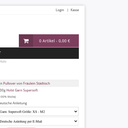
Login
Kasse
0 Artikel -
0,00 €
T
»
Kolo
in
Pullover
von
Fräulein Städtisch
00g
Holst Garn Supersoft
100% Wolle)
eutsche Anleitung