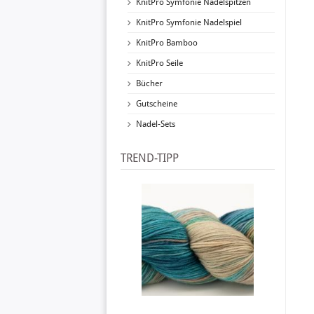
KnitPro Symfonie Nadelspitzen
KnitPro Symfonie Nadelspiel
KnitPro Bamboo
KnitPro Seile
Bücher
Gutscheine
Nadel-Sets
TREND-TIPP