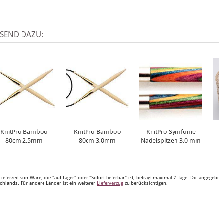
SSEND DAZU:
KnitPro Bamboo
KnitPro Bamboo
KnitPro Symfonie
80cm 2,5mm
80cm 3,0mm
Nadelspitzen 3,0 mm
Lieferzeit von Ware, die "auf Lager" oder "Sofort lieferbar" ist, beträgt maximal 2 Tage. Die angege
chlands. Für andere Länder ist ein weiterer
Lieferverzug
zu berücksichtigen.