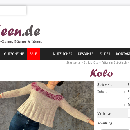
GUTSCHEINE
SALE
NÜTZLICHES
DESIGNER
BILDER
KONTAK
»
»
Startseite
Strick-Kits
Fräulein Städtisch
Kolo
Strick-Kit
E
Inhalt
3
(
D
Variante
Anleitung